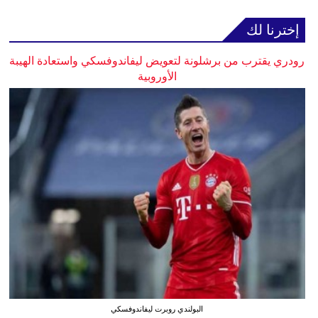
إخترنا لك
رودري يقترب من برشلونة لتعويض ليفاندوفسكي واستعادة الهيبة
الأوروبية
البولندي روبرت ليفاندوفسكي