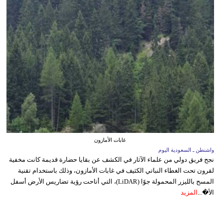
غابات الأمازون
واشنطن ـ السعودية اليوم
نجح فريق دولي من علماء الآثار في الكشف عن بقايا حضارة قديمة كانت مخفية
لقرون تحت الغطاء النباتي الكثيف في غابات الأمازون، وذلك باستخدام تقنية
المسح بالليزر المحمولة جوًا (LiDAR)، التي أتاحت رؤية تضاريس الأرض أسفل
الأ�...
المزيد