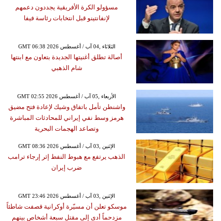
مسؤولو الكرة الأفريقية يجددون دعمهم
لإنفانتينو قبل انتخابات رئاسة فيفا
GMT 06:38 2026 الثلاثاء ,04 آب / أغسطس
أصالة تطلق أغنيتها الجديدة بتعاون مع ابنتها
شام الذهبي
GMT 02:55 2026 الأربعاء ,05 آب / أغسطس
واشنطن تأمل باتفاق وشيك لإعادة فتح مضيق
هرمز وسط نفي إيراني للمحادثات المباشرة
وتصاعد الهجمات البحرية
GMT 08:36 2026 الإثنين ,03 آب / أغسطس
الذهب يرتفع مع هبوط النفط إثر إرجاء ترامب
ضرب إيران
GMT 23:46 2026 الإثنين ,03 آب / أغسطس
موسكو تعلن أن مسيّرة أوكرانية قصفت شاطئاً
مزدحماً أدى إلى مقتل سبعة أشخاص بينهم