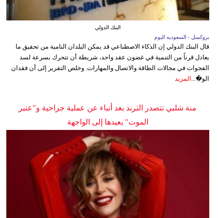
البنك الدولي
بروكسل - السعوديه اليوم
قال البنك الدولي إن الذكاء الاصطناعي قد يمكن البلدان النامية من تحقيق ما
يعادل قرناً من التنمية في غضون عقد واحد، شريطة أن تتحرك بسرعة لسد
الفجوات في مجالات الطاقة والاتصال والمهارات. وخلص التقرير إلى أن فقدان
الو�...
المزيد
منة شلبي تتصدر الترند بعد أنباء عن عملية جراحية و"عنبر
الموت" يعيدها إلى الواجهة