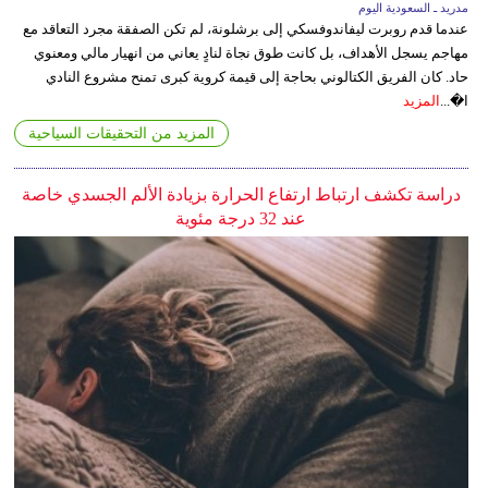
مدريد ـ السعودية اليوم
عندما قدم روبرت ليفاندوفسكي إلى برشلونة، لم تكن الصفقة مجرد التعاقد مع
مهاجم يسجل الأهداف، بل كانت طوق نجاة لنادٍ يعاني من انهيار مالي ومعنوي
حاد. كان الفريق الكتالوني بحاجة إلى قيمة كروية كبرى تمنح مشروع النادي
ا�...
المزيد
المزيد من التحقيقات السياحية
دراسة تكشف ارتباط ارتفاع الحرارة بزيادة الألم الجسدي خاصة
عند 32 درجة مئوية