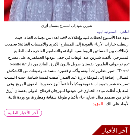
شيرين تعود إلى المسرح بفستان أزرق
القاهرة - السعودية اليوم
شهد هذا الأسبوع لحظات فنية وإطلالات لافتة لعدد من نجمات الغناء، حيث
ارتبطت خيارات الأزياء بالعودة إلى المسارح الكبرى والأمسيات الغنائية؛ فجمعت
الإطلالات بين الفساتين الرومانسية الهادئة والتصاميم الفاخرة ذات الطابع
المسرحي. تألقت شيرين عبد الوهاب في حفل عودتها الجماهيرية على مسرح
"بورتو جولف العلمين" بفستان طويل باللون الأزرق الفاتح من دار "Needle &
Thread"، تميز بتطريزات أنيقة، وأكمام قصيرة منسدلة، وطبقات من الكشكش
المتتالي، إضافة إلى فيونكة بارزة عند الصدر أضفت لمسة شبابية، حيث اعتمدت
تسريحة شعر بتموجات عفوية ومكياجاً ناعماً أبرز حضورها العفوي المريح. وفي
المقابل، أطلت ميادة الحناوي في عودتها لمهرجان قرطاج الدولي بفستان أزرق
فاخر من تصميم منال عجاج، جاء بأكمام طويلة شفافة ومطرزة، مع وردة ثلاثية
الأبعاد على الك...
المزيد
آخر الأخبار الطبية
آخر الأخبار