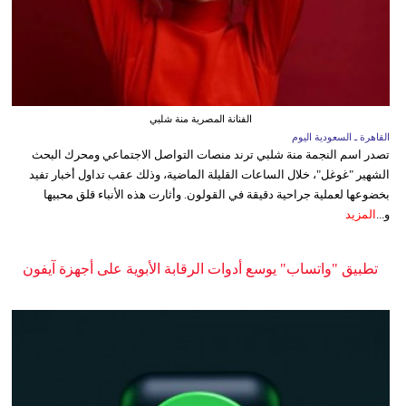
الفنانة المصرية منة شلبي
القاهرة ـ السعودية اليوم
تصدر اسم النجمة منة شلبي ترند منصات التواصل الاجتماعي ومحرك البحث
الشهير "غوغل"، خلال الساعات القليلة الماضية، وذلك عقب تداول أخبار تفيد
بخضوعها لعملية جراحية دقيقة في القولون. وأثارت هذه الأنباء قلق محبيها
و...
المزيد
تطبيق "واتساب" يوسع أدوات الرقابة الأبوية على أجهزة آيفون