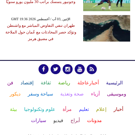
وجونيور يتمسك براتب 30 مليون يورو سنويًا
GMT 19:36 2026 الإثنين ,03 آب / أغسطس
طهران تنفي التفاوض المباشر مع واشنطن
وتؤكد حصر المحادثات مع عُمان حول الملاحة
في مضيق هرمز
الرئيسية
أخبارعاجلة
رياضة
ثقافة
إقتصاد
فن
وموسيقى
أزياء
صحة وتغذية
سياحة وسفر
ديكور
أخبار
إعلام
تعليم
مرأة
علوم وتكنولوجيا
بيئة
مدونات
أبراج
فيديو
سيارات