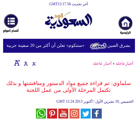
آخر تحديث GMT13:17:58
الرئيسية
أخبارعاجلة
رياضة
«سنتكوم» تعلن أن أكثر من 20 سفينة حربية أميركية تدعم حصار إيران في الشرق الأوسط
ثقافة
إقتصاد
أخبارعاجلة
»
أخبار عاجلة
فن
سلماوي: تم قراءة جميع مواد الدستور ومناقشتها و بذلك
وموسيقى
تكتمل المرحلة الأولى من عمل اللجنة
أزياء
12:24 2013 الخميس ,10 تشرين الأول / أكتوبر
GMT
صحة
وتغذية
سياحة