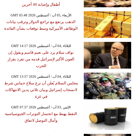
أطفال وإصابة 40 آخرين
GMT 05:48 2026 الأربعاء ,05 آب / أغسطس
الذهب يرتفع مع تراجع الدولار وترقب بيانات
الوظائف الأميركية وسط توقعات بشأن الفائدة
GMT 14:17 2026 الثلاثاء ,04 آب / أغسطس
نواف سلام يرد على نعيم قاسم ويقول إن
العون الأكبر لإسرائيل قدمه من تفرد بقرار
الحرب
GMT 13:57 2026 الثلاثاء ,04 آب / أغسطس
مجلس السلام يُعلن أن نزع سلاح حماس شرط
لانسحاب إسرائيل وبيان ثلاثي يدين الانتهاكات
في غزة
GMT 07:57 2026 الإثنين ,03 آب / أغسطس
النفط يهبط مع انحسار التوترات الجيوسياسية
وآمال التوصل لاتفاق