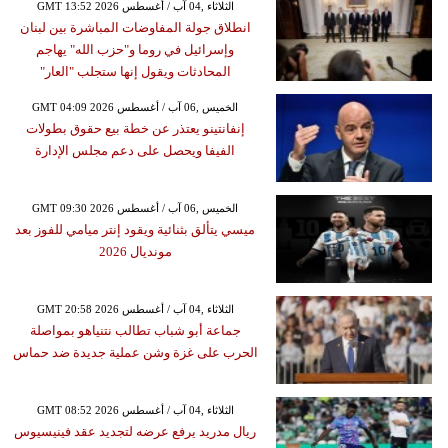
GMT 13:52 2026 الثلاثاء ,04 آب / أغسطس
انطلاق جولة المفاوضات المباشرة بين لبنان
وإسرائيل في روما و"حزب الله" يهاجم
المحادثات ويقول إنها ستجلب "العار"
GMT 04:09 2026 الخميس ,06 آب / أغسطس
إنفانتينو يعتذر عن خطة بيع حقوق بطولات
الفيفا ويحصل على دعم مجلس الإدارة
GMT 09:30 2026 الخميس ,06 آب / أغسطس
ميسي يتألق بثنائية ويقود إنتر ميامي للفوز بعد
مونديال 2026
GMT 20:58 2026 الثلاثاء ,04 آب / أغسطس
جماعة أبو شباب تطالب نتنياهو بمواصلة
الحرب على غزة وشن عملية جديدة ضد حماس
GMT 08:52 2026 الثلاثاء ,04 آب / أغسطس
ريال مدريد يرفع عرضه لتجديد عقد فينيسيوس