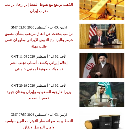
الذهب يرتفع مع هبوط النفط إثر إرجاء ترامب
ضرب إيران
GMT 02:03 2026 الإثنين ,03 آب / أغسطس
ترامب يتحدث عن اتفاق مرتقب بشأن مضيق
هرمز والبرنامج النووي الإيراني وطهران تنفي
طلب مهلة
GMT 11:08 2026 الأحد ,02 آب / أغسطس
إعلام إيراني يكشف أسباب تجنب نشر
تسجيلات صوتية لمجتبى خامنئي
GMT 20:19 2026 الأحد ,02 آب / أغسطس
وزيرا خارجية السعودية وإيران يبحثان جهود
خفض التصعيد
GMT 07:57 2026 الإثنين ,03 آب / أغسطس
النفط يهبط مع انحسار التوترات الجيوسياسية
وآمال التوصل لاتفاق