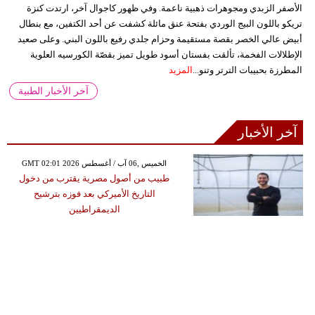
الأصفر الزبدي ومجوهرات ذهبية ناعمة. وفي ظهور كاجوال آخر، ارتدت كنزة
تريكو باللون البيج الوردي بفتحة عنق مائلة كشفت عن أحد الكتفين، مع بنطال
أبيض عالي الخصر بقصة مستقيمة وحزام جلدي رفيع باللون البني. وعلى صعيد
الإطلالات الفخمة، تألقت بفستان أسود طويل تميز بقصّة الكورسيه العلوية
المطرزة بحبيبات الترتر وتنو...
المزيد
آخر الأخبار الطبية
آخر الأخبار
GMT 02:01 2026 الخميس ,06 آب / أغسطس
طبيب من أصول مصرية يقترب من دخول
التاريخ الأميركي بعد فوزه بترشيح
الديمقراطيين