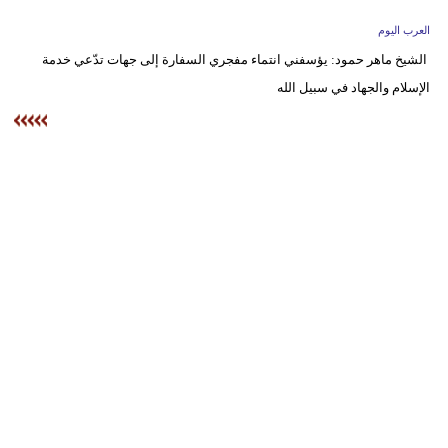
وسفر
العرب اليوم
ديكور
الشيخ ماهر حمود: يؤسفني انتماء مفجري السفارة إلى جهات تدّعي خدمة
الإسلام والجهاد في سبيل الله
أخبار
إعلام
تعليم
مرأة
علوم
وتكنولوجيا
بيئة
مدوَّنات
أبراج