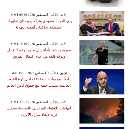
GMT 09:40 2026 الأحد ,02 آب / أغسطس
ولي العهد السعودي وترامب يبحثان تطورات
المنطقة ويؤكدان أهمية التهدئة
GMT 15:16 2026 الأحد ,02 آب / أغسطس
مورينيو يشيد بأداء ريال مدريد رغم التعادل
ويؤكد قلقه من عدم اكتمال الفريق
GMT 10:19 2026 الإثنين ,03 آب / أغسطس
إنفانتينو يواجه أزمة ثقة داخل كرة القدم
العالمية بسبب خطة بيع حقوق كأس العالم
GMT 22:02 2026 الأحد ,02 آب / أغسطس
اتهامات للإطفاء الفرنسي بالتضحية بسكان
قرية لإنقاذ منازل الأثرياء