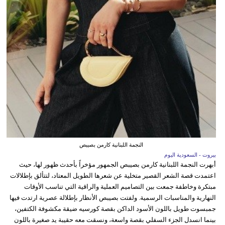
النجمة اللبنانية كارمن بصيبص
بيروت - السعودية اليوم
أبهرت النجمة اللبنانية كارمن بصيبص الجمهور مؤخراً بأحدث ظهور لها، حيث
اعتمدت قصة الشعر القصير متخلية عن شعرها الطويل المعتاد، لتتألق بإطلالات
مبتكرة وخاطفة جمعت بين التصاميم العملية والراقية التي تناسب الأوقات
النهارية والمناسبات الرسمية. ولفتت بصيبص الأنظار بإطلالة عصرية ارتدت فيها
جمبسوت طويل باللون الأسود الداكن بقصة كورسيه ضيقة مكشوفة الكتفين،
بينما انسدل الجزء السفلي بقصة واسعة، ونسقت معه حقيبة يد صغيرة باللون