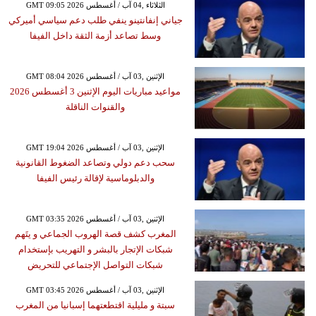
GMT 09:05 2026 الثلاثاء ,04 آب / أغسطس
جياني إنفانتينو ينفي طلب دعم سياسي أميركي
وسط تصاعد أزمة الثقة داخل الفيفا
GMT 08:04 2026 الإثنين ,03 آب / أغسطس
مواعيد مباريات اليوم الإثنين 3 أغسطس 2026
والقنوات الناقلة
GMT 19:04 2026 الإثنين ,03 آب / أغسطس
سحب دعم دولي وتصاعد الضغوط القانونية
والدبلوماسية لإقالة رئيس الفيفا
GMT 03:35 2026 الإثنين ,03 آب / أغسطس
المغرب كشف قصة الهروب الجماعي و يتَهم
شبكات الإتجار بالبشر و التهريب بإستخدام
شبكات التواصل الإجتماعي للتحريض
GMT 03:45 2026 الإثنين ,03 آب / أغسطس
سبتة و مليلية اقتطعتهما إسبانيا من المغرب