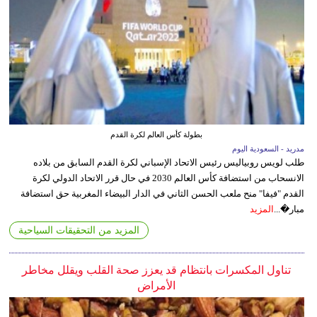
بطولة كأس العالم لكرة القدم
مدريد - السعودية اليوم
طلب لويس روبياليس رئيس الاتحاد الإسباني لكرة القدم السابق من بلاده
الانسحاب من استضافة كأس العالم 2030 في حال قرر الاتحاد الدولي لكرة
القدم "فيفا" منح ملعب الحسن الثاني في الدار البيضاء المغربية حق استضافة
مبار�...
المزيد
المزيد من التحقيقات السياحية
تناول المكسرات بانتظام قد يعزز صحة القلب ويقلل مخاطر
الأمراض