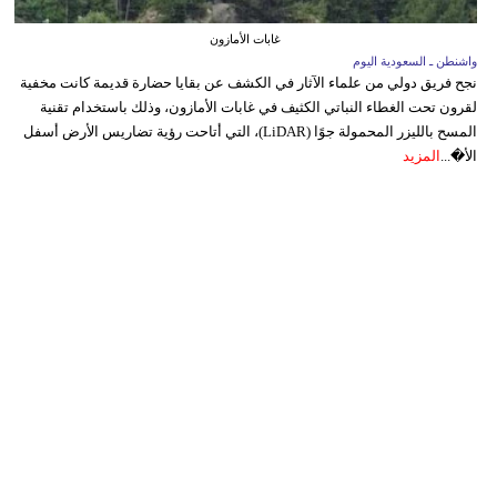
غابات الأمازون
واشنطن ـ السعودية اليوم
نجح فريق دولي من علماء الآثار في الكشف عن بقايا حضارة قديمة كانت مخفية
لقرون تحت الغطاء النباتي الكثيف في غابات الأمازون، وذلك باستخدام تقنية
المسح بالليزر المحمولة جوًا (LiDAR)، التي أتاحت رؤية تضاريس الأرض أسفل
الأ�...
المزيد