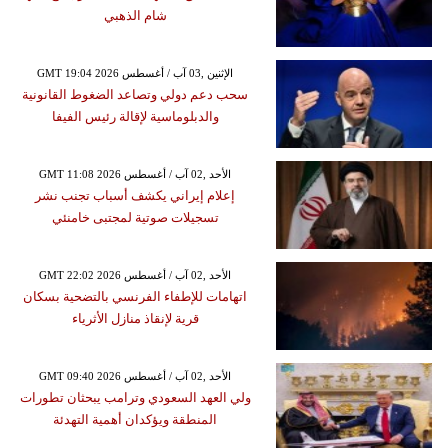
شام الذهبي
GMT 19:04 2026 الإثنين ,03 آب / أغسطس
سحب دعم دولي وتصاعد الضغوط القانونية
والدبلوماسية لإقالة رئيس الفيفا
GMT 11:08 2026 الأحد ,02 آب / أغسطس
إعلام إيراني يكشف أسباب تجنب نشر
تسجيلات صوتية لمجتبى خامنئي
GMT 22:02 2026 الأحد ,02 آب / أغسطس
اتهامات للإطفاء الفرنسي بالتضحية بسكان
قرية لإنقاذ منازل الأثرياء
GMT 09:40 2026 الأحد ,02 آب / أغسطس
ولي العهد السعودي وترامب يبحثان تطورات
المنطقة ويؤكدان أهمية التهدئة