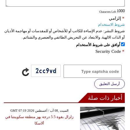
: Characters Left
*
إلزامي
شروط الاستخدام
شروط النشر:
عدم الإساءة للكاتب أو للأشخاص أو للمقدسات أو مهاجمة الأديان
أو الذات الالهية. والابتعاد عن التحريض الطائفي والعنصري والشتائم.
اُوافق على شروط الأستخدام
Security Code
*
أرسل التعليق
أخبار ذات صلة
GMT 07:19 2026 السبت ,08 آب / أغسطس
زلزال بقوة 5.5 درجة يهز منطقة سكوينتنا في
ألاسكا