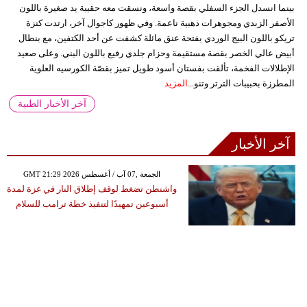
بينما انسدل الجزء السفلي بقصة واسعة، ونسقت معه حقيبة يد صغيرة باللون
الأصفر الزبدي ومجوهرات ذهبية ناعمة. وفي ظهور كاجوال آخر، ارتدت كنزة
تريكو باللون البيج الوردي بفتحة عنق مائلة كشفت عن أحد الكتفين، مع بنطال
أبيض عالي الخصر بقصة مستقيمة وحزام جلدي رفيع باللون البني. وعلى صعيد
الإطلالات الفخمة، تألقت بفستان أسود طويل تميز بقصّة الكورسيه العلوية
المطرزة بحبيبات الترتر وتنو...
المزيد
آخر الأخبار الطبية
آخر الأخبار
GMT 21:29 2026 الجمعة ,07 آب / أغسطس
واشنطن تضغط لوقف إطلاق النار في غزة لمدة
أسبوعين تمهيدًا لتنفيذ خطة ترامب للسلام