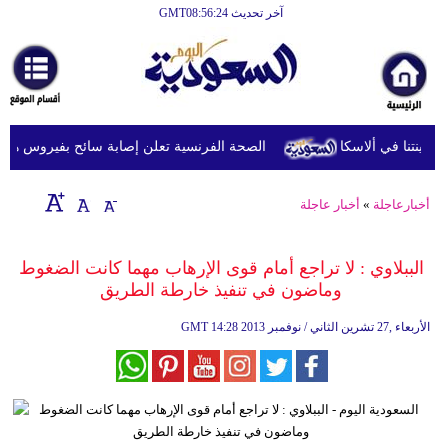
آخر تحديث GMT08:56:24
الرئيسية
أخبارعاجلة
رياضة
الصحة الفرنسية تعلن إصابة سائح بفيروس هانتا بعد
ثقافة
إقتصاد
أخبارعاجلة
»
أخبار عاجلة
فن
الببلاوي : لا تراجع أمام قوى الإرهاب مهما كانت الضغوط
وموسيقى
وماضون في تنفيذ خارطة الطريق‏
أزياء
14:28 2013 الأربعاء ,27 تشرين الثاني / نوفمبر
GMT
صحة
وتغذية
سياحة