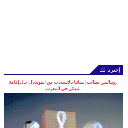
إخترنا لك
روبياليس يطالب إسبانيا بالانسحاب من المونديال حال إقامة
النهائي في المغرب