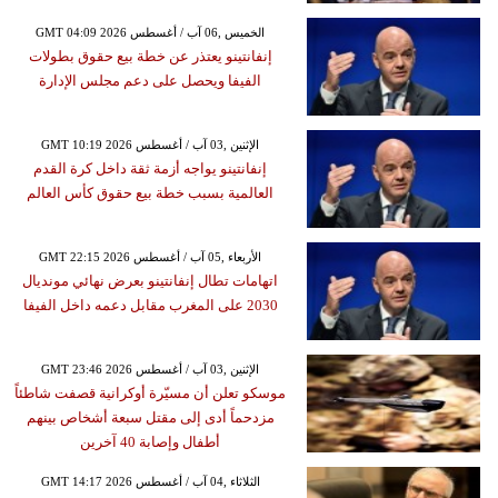
GMT 04:09 2026 الخميس ,06 آب / أغسطس
إنفانتينو يعتذر عن خطة بيع حقوق بطولات
الفيفا ويحصل على دعم مجلس الإدارة
GMT 10:19 2026 الإثنين ,03 آب / أغسطس
إنفانتينو يواجه أزمة ثقة داخل كرة القدم
العالمية بسبب خطة بيع حقوق كأس العالم
GMT 22:15 2026 الأربعاء ,05 آب / أغسطس
اتهامات تطال إنفانتينو بعرض نهائي مونديال
2030 على المغرب مقابل دعمه داخل الفيفا
GMT 23:46 2026 الإثنين ,03 آب / أغسطس
موسكو تعلن أن مسيّرة أوكرانية قصفت شاطئاً
مزدحماً أدى إلى مقتل سبعة أشخاص بينهم
أطفال وإصابة 40 آخرين
GMT 14:17 2026 الثلاثاء ,04 آب / أغسطس