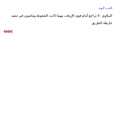
وسفر
العرب اليوم
ديكور
الببلاوي : لا تراجع أمام قوى الإرهاب مهما كانت الضغوط وماضون في تنفيذ
خارطة الطريق‏
أخبار
إعلام
تعليم
مرأة
علوم
وتكنولوجيا
بيئة
مدوَّنات
أبراج