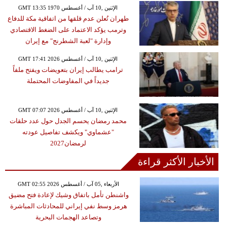
GMT 13:35 1970 الإثنين ,10 آب / أغسطس
طهران تُعلن عدم قلقها من اتفاقية مكة للدفاع
وترمب يؤكد الاعتماد على الضغط الاقتصادي
وإدارة "لعبة الشطرنج" مع إيران
GMT 17:41 2026 الإثنين ,10 آب / أغسطس
ترامب يطالب إيران بتعويضات ويفتح ملفاً
جديداً في المفاوضات المحتملة
GMT 07:07 2026 الإثنين ,10 آب / أغسطس
محمد رمضان يحسم الجدل حول عدد حلقات
"عشماوي" ويكشف تفاصيل عودته
لرمضان2027
الأخبار الأكثر قراءة
GMT 02:55 2026 الأربعاء ,05 آب / أغسطس
واشنطن تأمل باتفاق وشيك لإعادة فتح مضيق
هرمز وسط نفي إيراني للمحادثات المباشرة
وتصاعد الهجمات البحرية