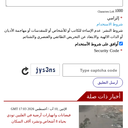
: Characters Left
*
إلزامي
شروط الاستخدام
شروط النشر:
عدم الإساءة للكاتب أو للأشخاص أو للمقدسات أو مهاجمة الأديان
أو الذات الالهية. والابتعاد عن التحريض الطائفي والعنصري والشتائم.
اُوافق على شروط الأستخدام
Security Code
*
أرسل التعليق
أخبار ذات صلة
GMT 17:03 2026 الإثنين ,10 آب / أغسطس
فيضانات وانهيارات أرضية في الفلبين تودي
بحياة 8 أشخاص وتشرد آلاف السكان