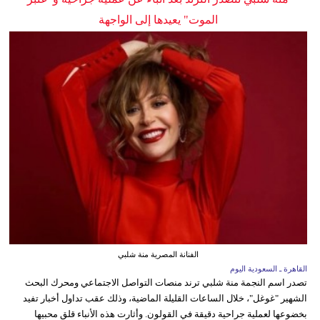
الموت" يعيدها إلى الواجهة
الفنانة المصرية منة شلبي
القاهرة ـ السعودية اليوم
تصدر اسم النجمة منة شلبي ترند منصات التواصل الاجتماعي ومحرك البحث
الشهير "غوغل"، خلال الساعات القليلة الماضية، وذلك عقب تداول أخبار تفيد
بخضوعها لعملية جراحية دقيقة في القولون. وأثارت هذه الأنباء قلق محبيها