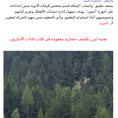
واشنطن ـ السعودية اليوم
يستعد تطبيق "واتساب" لإضافة قسم مخصص للرقابة الأبوية ضمن إعداداته
على أجهزة "آيفون"، بهدف تسهيل إدارة حسابات الأطفال وتعزيز أمانهم
وخصوصيتهم أثناء استخدام التطبيق. وتأتي الخطوة ضمن جهود الشركة لتطوير
أد...
المزيد
تقنية ليزر تكشف حضارة مفقودة في قلب غابات الأمازون