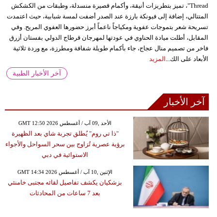
Thread"، تميز بتطريزات أنيقة، وأكمام قصيرة منسدلة، وطبقات من الكشكش
المتتالي، إضافة إلى فيونكة بارزة عند الصدر أضفت لمسة شبابية، حيث اعتمدت
تسريحة شعر بتموجات عفوية ومكياجاً ناعماً أبرز حضورها العفوي المريح. وفي
المقابل، أطلت ميادة الحناوي في عودتها لمهرجان قرطاج الدولي بفستان أزرق
فاخر من تصميم منال عجاج، جاء بأكمام طويلة شفافة ومطرزة، مع وردة ثلاثية
الأبعاد على الك...
المزيد
آخر الأخبار الطبية
آخر الأخبار
GMT 12:50 2026 الأحد ,09 آب / أغسطس
"ذا تي روم" يُطلق تجربة شاي بعد الظهيرة
برؤية عصرية تُزاوج بين سحر السواحل والأجواء
الاستوائية في دبي
GMT 14:34 2026 الإثنين ,10 آب / أغسطس
بزشكيان يكشف تفاصيل لقائه مجتبى خامنئي
بعد 7 ساعات من المحادثات