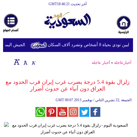
آخر تحديث GMT18:46:21
الرئيسية
أخبارعاجلة
رياضة
 أشخاص وتشرد آلاف السكان
الجيش اليمني يعلن مقتل 7 وإصابة 30 في هجوم الح
ثقافة
إقتصاد
أخبارعاجلة
»
أخبار عاجلة
فن
زلزال بقوة 5.4 درجة يضرب غرب إيران قرب الحدود مع
وموسيقى
العراق دون أنباء عن حدوث أضرار
أزياء
09:07 2013 الجمعة ,22 تشرين الثاني / نوفمبر
GMT
صحة
وتغذية
سياحة