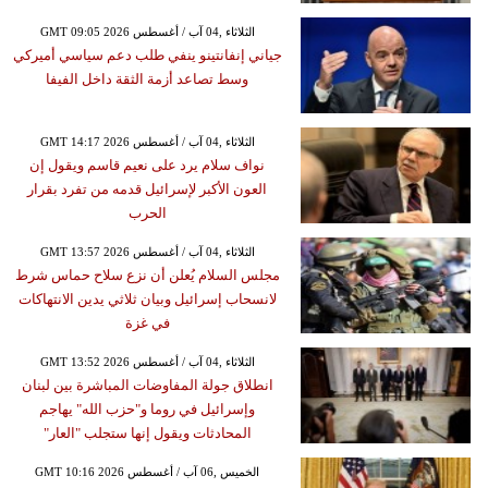
GMT 09:05 2026 الثلاثاء ,04 آب / أغسطس
جياني إنفانتينو ينفي طلب دعم سياسي أميركي
وسط تصاعد أزمة الثقة داخل الفيفا
GMT 14:17 2026 الثلاثاء ,04 آب / أغسطس
نواف سلام يرد على نعيم قاسم ويقول إن
العون الأكبر لإسرائيل قدمه من تفرد بقرار
الحرب
GMT 13:57 2026 الثلاثاء ,04 آب / أغسطس
مجلس السلام يُعلن أن نزع سلاح حماس شرط
لانسحاب إسرائيل وبيان ثلاثي يدين الانتهاكات
في غزة
GMT 13:52 2026 الثلاثاء ,04 آب / أغسطس
انطلاق جولة المفاوضات المباشرة بين لبنان
وإسرائيل في روما و"حزب الله" يهاجم
المحادثات ويقول إنها ستجلب "العار"
GMT 10:16 2026 الخميس ,06 آب / أغسطس