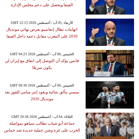
الفيفا ويحصل على دعم مجلس الإدارة
GMT 22:15 2026 الأربعاء ,05 آب / أغسطس
اتهامات تطال إنفانتينو بعرض نهائي مونديال
2030 على المغرب مقابل دعمه داخل الفيفا
GMT 04:23 2026 الخميس ,06 آب / أغسطس
فانس يؤكد أن التوصل إلى اتفاق مع إيران لن
يكون سريعًا
GMT 09:30 2026 الخميس ,06 آب / أغسطس
ميسي يتألق بثنائية ويقود إنتر ميامي للفوز بعد
مونديال 2026
GMT 20:58 2026 الثلاثاء ,04 آب / أغسطس
جماعة أبو شباب تطالب نتنياهو بمواصلة
الحرب على غزة وشن عملية جديدة ضد حماس