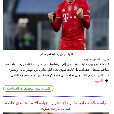
البولندي روبرت ليفاندوفسكي
مدريد ـ السعودية اليوم
عندما قدم روبرت ليفاندوفسكي إلى برشلونة، لم تكن الصفقة مجرد التعاقد مع
مهاجم يسجل الأهداف، بل كانت طوق نجاة لنادٍ يعاني من انهيار مالي ومعنوي
حاد. كان الفريق الكتالوني بحاجة إلى قيمة كروية كبرى تمنح مشروع النادي
ا�...
المزيد
المزيد من التحقيقات السياحية
دراسة تكشف ارتباط ارتفاع الحرارة بزيادة الألم الجسدي خاصة
عند 32 درجة مئوية