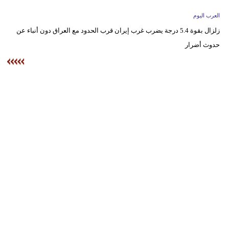
وسفر
العرب اليوم
ديكور
زلزال بقوة 5.4 درجة يضرب غرب إيران قرب الحدود مع العراق دون أنباء عن
حدوث أضرار
أخبار
إعلام
تعليم
مرأة
علوم
وتكنولوجيا
بيئة
مدوَّنات
أبراج