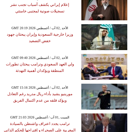
إعلام إيراني يكشف أسباب تجنب نشر
تسجيلات صوتية لمجتبى خامنئي
GMT 20:19 2026 الأحد ,02 آب / أغسطس
وزيرا خارجية السعودية وإيران يبحثان جهود
خفض التصعيد
GMT 09:40 2026 الأحد ,02 آب / أغسطس
ولي العهد السعودي وترامب يبحثان تطورات
المنطقة ويؤكدان أهمية التهدئة
GMT 15:16 2026 الأحد ,02 آب / أغسطس
مورينيو يشيد بأداء ريال مدريد رغم التعادل
ويؤكد قلقه من عدم اكتمال الفريق
GMT 21:03 2026 السبت ,01 آب / أغسطس
ترامب يجدد اعتراف واشنطن بالسيادة
المغربية على الصحراء و إقتراحها للحكم الذاتي