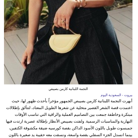
النجمة اللبنانية كارمن بصيبص
بيروت - السعودية اليوم
أبهرت النجمة اللبنانية كارمن بصيبص الجمهور مؤخراً بأحدث ظهور لها، حيث
اعتمدت قصة الشعر القصير متخلية عن شعرها الطويل المعتاد، لتتألق بإطلالات
مبتكرة وخاطفة جمعت بين التصاميم العملية والراقية التي تناسب الأوقات
النهارية والمناسبات الرسمية. ولفتت بصيبص الأنظار بإطلالة عصرية ارتدت فيها
جمبسوت طويل باللون الأسود الداكن بقصة كورسيه ضيقة مكشوفة الكتفين،
بينما انسدل الجزء السفلي بقصة واسعة، ونسقت معه حقيبة يد صغيرة باللون