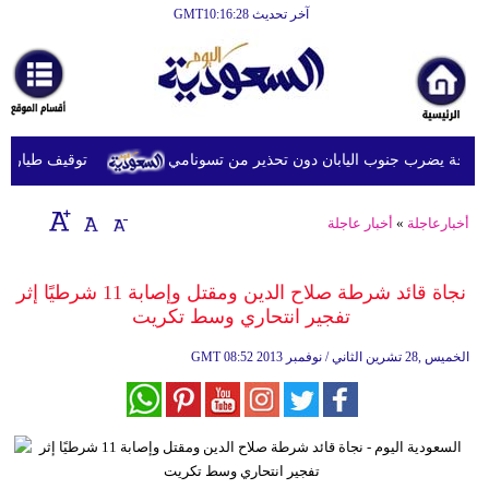
آخر تحديث GMT10:16:28
الرئيسية
أخبارعاجلة
رياضة
توقيف طيار ماليز
ثقافة
إقتصاد
أخبارعاجلة
»
أخبار عاجلة
فن
نجاة قائد شرطة صلاح الدين ومقتل وإصابة 11 شرطيًا إثر
وموسيقى
تفجير انتحاري وسط تكريت
أزياء
08:52 2013 الخميس ,28 تشرين الثاني / نوفمبر
GMT
صحة
وتغذية
سياحة