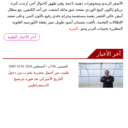
الأصفر الزبدي ومجوهرات ذهبية ناعمة. وفي ظهور كاجوال آخر، ارتدت كنزة
تريكو باللون البيج الوردي بفتحة عنق مائلة كشفت عن أحد الكتفين، مع بنطال
أبيض عالي الخصر بقصة مستقيمة وحزام جلدي رفيع باللون البني. وعلى صعيد
الإطلالات الفخمة، تألقت بفستان أسود طويل تميز بقصّة الكورسيه العلوية
المطرزة بحبيبات الترتر وتنو...
المزيد
آخر الأخبار الطبية
آخر الأخبار
GMT 02:01 2026 الخميس ,06 آب / أغسطس
طبيب من أصول مصرية يقترب من دخول
التاريخ الأميركي بعد فوزه بترشيح
الديمقراطيين