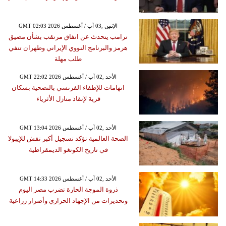
GMT 02:03 2026 الإثنين ,03 آب / أغسطس
ترامب يتحدث عن اتفاق مرتقب بشأن مضيق
هرمز والبرنامج النووي الإيراني وطهران تنفي
طلب مهلة
GMT 22:02 2026 الأحد ,02 آب / أغسطس
اتهامات للإطفاء الفرنسي بالتضحية بسكان
قرية لإنقاذ منازل الأثرياء
GMT 13:04 2026 الأحد ,02 آب / أغسطس
الصحة العالمية تؤكد تسجيل أكبر تفش للإيبولا
في تاريخ الكونغو الديمقراطية
GMT 14:33 2026 الأحد ,02 آب / أغسطس
ذروة الموجة الحارة تضرب مصر اليوم
وتحذيرات من الإجهاد الحراري وأضرار زراعية