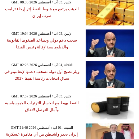
GMT 08:36 2026 الإثنين ,03 آب / أغسطس
الذهب يرتفع مع هبوط النفط إثر إرجاء ترامب
ضرب إيران
GMT 19:04 2026 الإثنين ,03 آب / أغسطس
سحب دعم دولي وتصاعد الضغوط القانونية
والدبلوماسية لإقالة رئيس الفيفا
GMT 02:26 2026 الثلاثاء ,04 آب / أغسطس
ويلز تصبح أول دولة تسحب دعمها لإنفانتينو في
سباق انتخابات رئاسة الفيفا 2027
GMT 07:57 2026 الإثنين ,03 آب / أغسطس
النفط يهبط مع انحسار التوترات الجيوسياسية
وآمال التوصل لاتفاق
GMT 21:46 2026 السبت ,01 آب / أغسطس
إيران تحذر واشنطن من أي مغامرة عسكرية