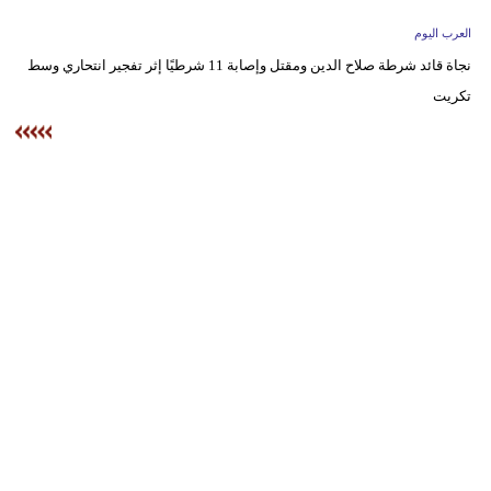
وسفر
العرب اليوم
ديكور
نجاة قائد شرطة صلاح الدين ومقتل وإصابة 11 شرطيًا إثر تفجير انتحاري وسط
تكريت
أخبار
إعلام
تعليم
مرأة
علوم
وتكنولوجيا
بيئة
مدوَّنات
أبراج