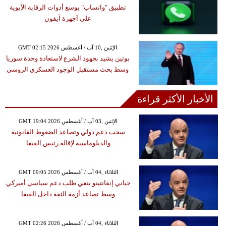
تطبيق "واتساب" يوسع أدوات الرقابة الأبوية
على أجهزة آيفون
GMT 02:15 2026 الإثنين ,10 آب / أغسطس
بوتين يشيد بجهود الشرع لاستعادة وحدة سوريا
وسط بحث مستقبل الوجود العسكري الروسي
الأخبار الأكثر قراءة
GMT 19:04 2026 الإثنين ,03 آب / أغسطس
سحب دعم دولي وتصاعد الضغوط القانونية
والدبلوماسية لإقالة رئيس الفيفا
GMT 09:05 2026 الثلاثاء ,04 آب / أغسطس
جياني إنفانتينو ينفي طلب دعم سياسي أميركي
وسط تصاعد أزمة الثقة داخل الفيفا
GMT 02:26 2026 الثلاثاء ,04 آب / أغسطس