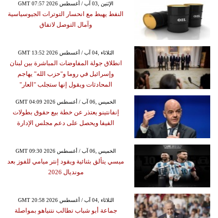
GMT 07:57 2026 الإثنين ,03 آب / أغسطس
النفط يهبط مع انحسار التوترات الجيوسياسية
وآمال التوصل لاتفاق
GMT 13:52 2026 الثلاثاء ,04 آب / أغسطس
انطلاق جولة المفاوضات المباشرة بين لبنان
وإسرائيل في روما و"حزب الله" يهاجم
المحادثات ويقول إنها ستجلب "العار"
GMT 04:09 2026 الخميس ,06 آب / أغسطس
إنفانتينو يعتذر عن خطة بيع حقوق بطولات
الفيفا ويحصل على دعم مجلس الإدارة
GMT 09:30 2026 الخميس ,06 آب / أغسطس
ميسي يتألق بثنائية ويقود إنتر ميامي للفوز بعد
مونديال 2026
GMT 20:58 2026 الثلاثاء ,04 آب / أغسطس
جماعة أبو شباب تطالب نتنياهو بمواصلة