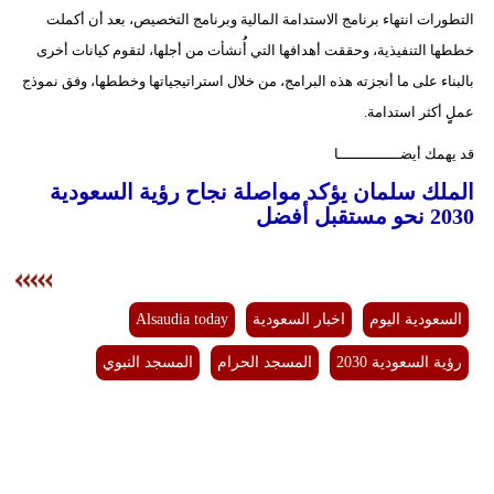
التطورات انتهاء برنامج الاستدامة المالية وبرنامج التخصيص، بعد أن أكملت
خططها التنفيذية، وحققت أهدافها التي أُُنشأت من أجلها، لتقوم كيانات أخرى
بالبناء على ما أنجزته هذه البرامج، من خلال استراتيجياتها وخططها، وفق نموذج
عملٍٍ أكثر استدامة.
قد يهمك أيضــــــــــــــا
الملك سلمان يؤكد مواصلة نجاح رؤية السعودية
2030 نحو مستقبل أفضل
السعودية اليوم
اخبار السعودية
Alsaudia today
رؤية السعودية 2030
المسجد الحرام
المسجد النبوي