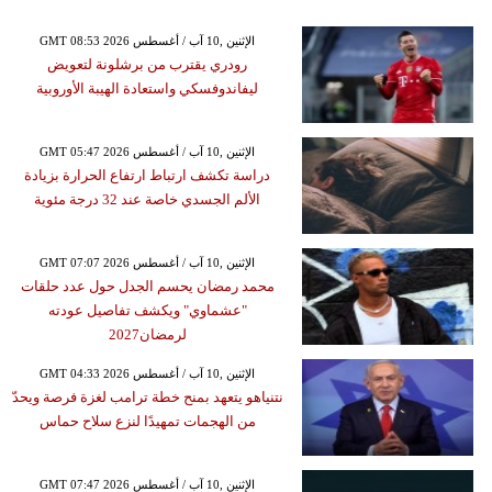
GMT 08:53 2026 الإثنين ,10 آب / أغسطس
رودري يقترب من برشلونة لتعويض
ليفاندوفسكي واستعادة الهيبة الأوروبية
GMT 05:47 2026 الإثنين ,10 آب / أغسطس
دراسة تكشف ارتباط ارتفاع الحرارة بزيادة
الألم الجسدي خاصة عند 32 درجة مئوية
GMT 07:07 2026 الإثنين ,10 آب / أغسطس
محمد رمضان يحسم الجدل حول عدد حلقات
"عشماوي" ويكشف تفاصيل عودته
لرمضان2027
GMT 04:33 2026 الإثنين ,10 آب / أغسطس
نتنياهو يتعهد بمنح خطة ترامب لغزة فرصة ويحدّ
من الهجمات تمهيدًا لنزع سلاح حماس
GMT 07:47 2026 الإثنين ,10 آب / أغسطس