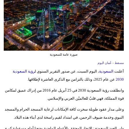
وسفر
ديكور
أخبار
إعلام
تعليم
صورة عامة للسعودية
مسقط - عُمان اليوم
مرأة
أعلنت
السعودية
، اليوم السبت، عن صدور التقرير السنوي ل
رؤية السعودية
علوم
2030
عن عام 2025، وذلك بالتزامن مع الذكرى العاشرة لإطلاقها.
وتكنولوجيا
وانطلقت رؤية السعودية 2030 في 25 أبريل عام 2016 من إدراك عميق لمكامن
قوة المملكة، فهي قلبٌ للعالميْن العربي والإسلامي.
بيئة
وعلى مدار عقود طويلة سخرت كافة الإمكانات لرعاية المسجد الحرام والمسجد
مدوَّنات
النبوي وخدمة ضيوف الرحمن، في امتداد لقيم راسخة لدى أبناء هذه البلاد.
أبراج
ولي العهد السعودي: الإنجاز المحقق بالأعوام الماضية يضعنا أمام مسؤولية كبرى