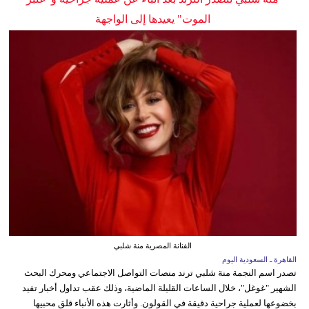
الموت" يعيدها إلى الواجهة
الفنانة المصرية منة شلبي
القاهرة ـ السعودية اليوم
تصدر اسم النجمة منة شلبي ترند منصات التواصل الاجتماعي ومحرك البحث
الشهير "غوغل"، خلال الساعات القليلة الماضية، وذلك عقب تداول أخبار تفيد
بخضوعها لعملية جراحية دقيقة في القولون. وأثارت هذه الأنباء قلق محبيها