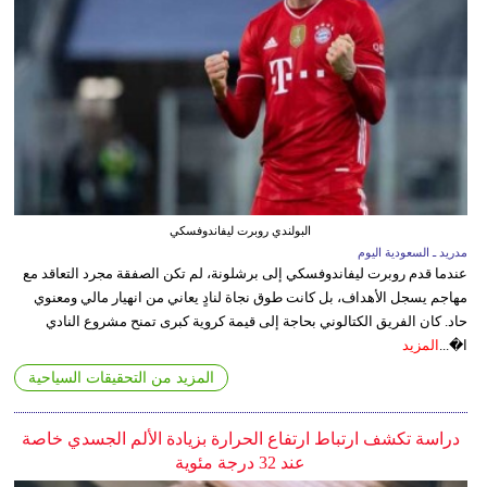
البولندي روبرت ليفاندوفسكي
مدريد ـ السعودية اليوم
عندما قدم روبرت ليفاندوفسكي إلى برشلونة، لم تكن الصفقة مجرد التعاقد مع
مهاجم يسجل الأهداف، بل كانت طوق نجاة لنادٍ يعاني من انهيار مالي ومعنوي
حاد. كان الفريق الكتالوني بحاجة إلى قيمة كروية كبرى تمنح مشروع النادي
ا�...
المزيد
المزيد من التحقيقات السياحية
دراسة تكشف ارتباط ارتفاع الحرارة بزيادة الألم الجسدي خاصة
عند 32 درجة مئوية