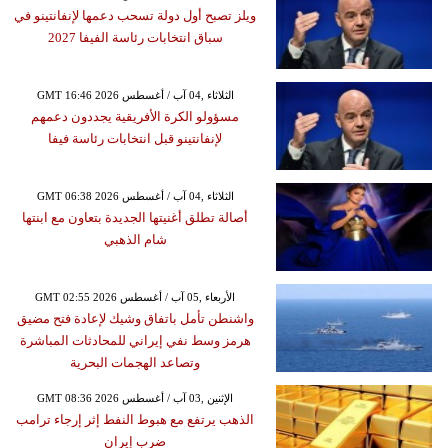
ويلز تصبح أول دولة تسحب دعمها لإنفانتينو في
سباق انتخابات رئاسة الفيفا 2027
GMT 16:46 2026 الثلاثاء ,04 آب / أغسطس
مسؤولو الكرة الأفريقية يجددون دعمهم
لإنفانتينو قبل انتخابات رئاسة فيفا
GMT 06:38 2026 الثلاثاء ,04 آب / أغسطس
أصالة تطلق أغنيتها الجديدة بتعاون مع ابنتها
شام الذهبي
GMT 02:55 2026 الأربعاء ,05 آب / أغسطس
واشنطن تأمل باتفاق وشيك لإعادة فتح مضيق
هرمز وسط نفي إيراني للمحادثات المباشرة
وتصاعد الهجمات البحرية
GMT 08:36 2026 الإثنين ,03 آب / أغسطس
الذهب يرتفع مع هبوط النفط إثر إرجاء ترامب
ضرب إيران