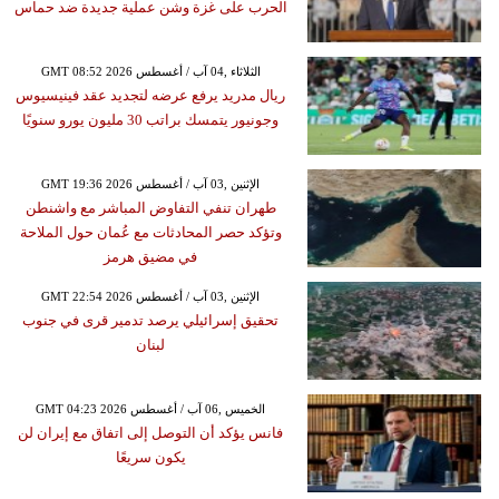
الحرب على غزة وشن عملية جديدة ضد حماس
GMT 08:52 2026 الثلاثاء ,04 آب / أغسطس
ريال مدريد يرفع عرضه لتجديد عقد فينيسيوس
وجونيور يتمسك براتب 30 مليون يورو سنويًا
GMT 19:36 2026 الإثنين ,03 آب / أغسطس
طهران تنفي التفاوض المباشر مع واشنطن
وتؤكد حصر المحادثات مع عُمان حول الملاحة
في مضيق هرمز
GMT 22:54 2026 الإثنين ,03 آب / أغسطس
تحقيق إسرائيلي يرصد تدمير قرى في جنوب
لبنان
GMT 04:23 2026 الخميس ,06 آب / أغسطس
فانس يؤكد أن التوصل إلى اتفاق مع إيران لن
يكون سريعًا