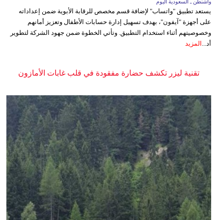
واشنطن ـ السعودية اليوم
يستعد تطبيق "واتساب" لإضافة قسم مخصص للرقابة الأبوية ضمن إعداداته
على أجهزة "آيفون"، بهدف تسهيل إدارة حسابات الأطفال وتعزيز أمانهم
وخصوصيتهم أثناء استخدام التطبيق. وتأتي الخطوة ضمن جهود الشركة لتطوير
أد...
المزيد
تقنية ليزر تكشف حضارة مفقودة في قلب غابات الأمازون