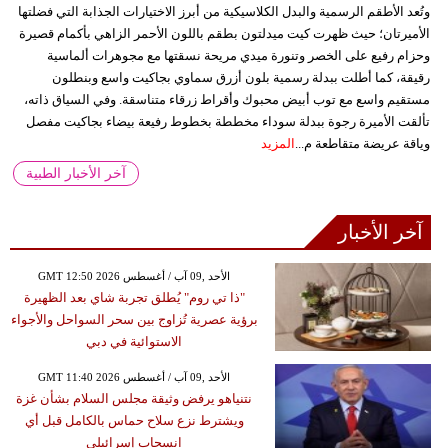
وتُعد الأطقم الرسمية والبدل الكلاسيكية من أبرز الاختيارات الجذابة التي فضلتها
الأميرتان؛ حيث ظهرت كيت ميدلتون بطقم باللون الأحمر الزاهي بأكمام قصيرة
وحزام رفيع على الخصر وتنورة ميدي مريحة نسقتها مع مجوهرات ألماسية
رقيقة، كما أطلت ببدلة رسمية بلون أزرق سماوي بجاكيت واسع وبنطلون
مستقيم واسع مع توب أبيض محبوك وأقراط زرقاء متناسقة. وفي السياق ذاته،
تألقت الأميرة رجوة ببدلة سوداء مخططة بخطوط رفيعة بيضاء بجاكيت مفصل
وياقة عريضة متقاطعة م...
المزيد
آخر الأخبار الطبية
آخر الأخبار
GMT 12:50 2026 الأحد ,09 آب / أغسطس
"ذا تي روم" يُطلق تجربة شاي بعد الظهيرة
برؤية عصرية تُزاوج بين سحر السواحل والأجواء
الاستوائية في دبي
GMT 11:40 2026 الأحد ,09 آب / أغسطس
نتنياهو يرفض وثيقة مجلس السلام بشأن غزة
ويشترط نزع سلاح حماس بالكامل قبل أي
انسحاب إسرائيلي