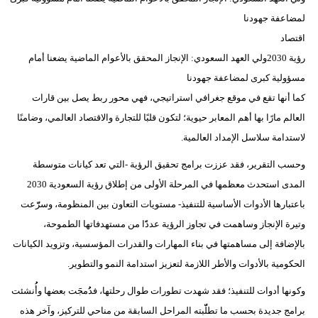
لمضاعفة جهودنا
فيديو
اقتصاد
سيارات
رؤية 2030ولي العهد السعودي: الإنجاز المحقق بالأعوام الماضية يضعنا أمام
مسؤولية كبرى لمضاعفة جهودنا
كما أنها تقع في موقع جغرافي استراتيجي، فهي محور ربط يصل بين قارات
العالم مارًا بها أهم المعابر حيوية؛ لتكون قلبًا للتجارة والاقتصاد العالمي، وضامنًا
لاستدامة سلاسل الإمداد العالمية.
وحسب التقرير، فقد عززت برامج تحقيق الرؤية -التي تعد كيانات متوسطة
المدى استحدث معظمها في المرحلة الأولى من إطلاق رؤية السعودية 2030
باعتبارها الأدوات الأساسية للتنفيذ- مستويات التعاون بين المنظومة، وسرّّعت
وتيرة الإنجاز وساهمت في تجاوز الرؤية عددًًا من مستهدفاتها الطموحة،
بالإضافة إلى مساهمتها في بناء المهارات والقدرات المؤسسية، وتزويد الكيانات
الحكومية بالأدوات والأطر اللازمة لتعزيز استدامة النمو والتطوير.
وكونها أدوات للتنفيذ؛ فقد شهدت تطورات طوال رحلتها، فدُُمجََت بعضها وأُُنشئت
برامج جديدة بحسب ما تطلّّبته المراحل السابقة من مناحي للتركيز، وآخر هذه