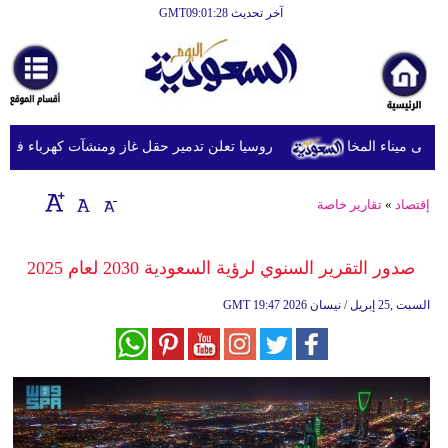
آخر تحديث GMT09:01:28
الرئيسية
أخبارعاجلة
رياضة
روسيا تعلن تدمير حقل غاز ومنشآت كهرباء في مقاط
ثقافة
إقتصاد
إقتصاد
»
تقارير خاصة
فن
صدور التقرير السنوي لرؤية السعودية 2030 لعام 2025
وموسيقى
19:47 2026 السبت ,25 إبريل / نيسان
GMT
أزياء
صحة
وتغذية
سياحة