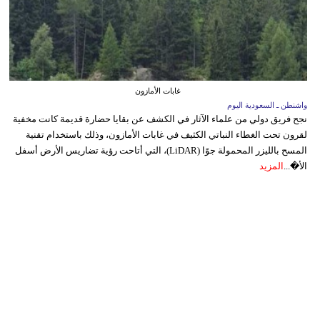
غابات الأمازون
واشنطن ـ السعودية اليوم
نجح فريق دولي من علماء الآثار في الكشف عن بقايا حضارة قديمة كانت مخفية
لقرون تحت الغطاء النباتي الكثيف في غابات الأمازون، وذلك باستخدام تقنية
المسح بالليزر المحمولة جوًا (LiDAR)، التي أتاحت رؤية تضاريس الأرض أسفل
الأ�...
المزيد