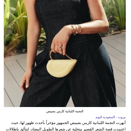
النجمة اللبنانية كارمن بصيبص
بيروت - السعودية اليوم
أبهرت النجمة اللبنانية كارمن بصيبص الجمهور مؤخراً بأحدث ظهور لها، حيث
اعتمدت قصة الشعر القصير متخلية عن شعرها الطويل المعتاد، لتتألق بإطلالات