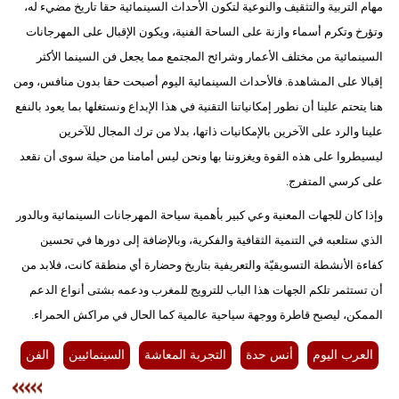
مهام التربية والتثقيف والنوعية لتكون الأحداث السينمائية حقا تاريخ مضيء له،
وتؤرخ وتكرم أسماء وازنة على الساحة الفنية، ويكون الإقبال على المهرجانات
السينمائية من مختلف الأعمار وشرائح المجتمع مما يجعل فن السينما الأكثر
إقبالا على المشاهدة. فالأحداث السينمائية اليوم أصبحت حقا بدون منافس، ومن
هنا يتحتم علينا أن نطور إمكانياتنا التقنية في هذا الإبداع ونستغلها بما يعود بالنفع
علينا والرد على الآخرين بالإمكانيات ذاتها، بدلا من ترك المجال للآخرين
ليسيطروا على هذه القوة ويغزوننا بها ونحن ليس أمامنا من حيلة سوى أن نقعد
على كرسي المتفرج.
وإذا كان للجهات المعنية وعي كبير بأهمية سياحة المهرجانات السينمائية وبالدور
الذي ستلعبه في التنمية الثقافية والفكرية، وبالإضافة إلى دورها في تحسين
كفاءة الأنشطة التسويقيّة والتعريفية بتاريخ وحضارة أي منطقة كانت، فلابد من
أن تستثمر تلكم الجهات هذا الباب للترويج للمغرب ودعمه بشتى أنواع الدعم
الممكن، ليصبح قاطرة ووجهة سياحية عالمية كما الحال في مراكش الحمراء.
العرب اليوم
أنس حدة
التجربة المعاشة
السينمائيين
الفن