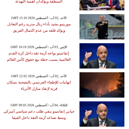
المنطقة ويؤكدان أهمية التهدئة
GMT 15:16 2026 الأحد ,02 آب / أغسطس
مورينيو يشيد بأداء ريال مدريد رغم التعادل
ويؤكد قلقه من عدم اكتمال الفريق
GMT 10:19 2026 الإثنين ,03 آب / أغسطس
إنفانتينو يواجه أزمة ثقة داخل كرة القدم
العالمية بسبب خطة بيع حقوق كأس العالم
GMT 22:02 2026 الأحد ,02 آب / أغسطس
اتهامات للإطفاء الفرنسي بالتضحية بسكان
قرية لإنقاذ منازل الأثرياء
GMT 09:05 2026 الثلاثاء ,04 آب / أغسطس
جياني إنفانتينو ينفي طلب دعم سياسي أميركي
وسط تصاعد أزمة الثقة داخل الفيفا