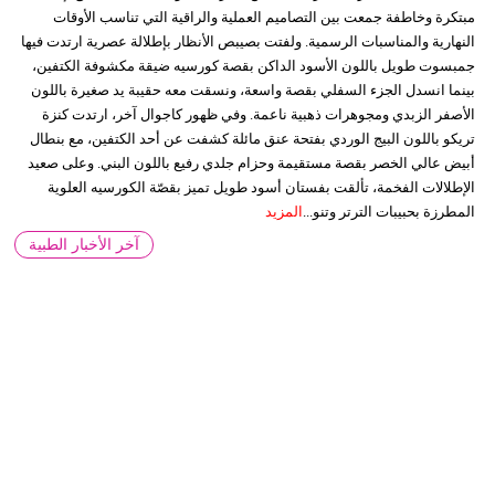
مبتكرة وخاطفة جمعت بين التصاميم العملية والراقية التي تناسب الأوقات
النهارية والمناسبات الرسمية. ولفتت بصيبص الأنظار بإطلالة عصرية ارتدت فيها
جمبسوت طويل باللون الأسود الداكن بقصة كورسيه ضيقة مكشوفة الكتفين،
بينما انسدل الجزء السفلي بقصة واسعة، ونسقت معه حقيبة يد صغيرة باللون
الأصفر الزبدي ومجوهرات ذهبية ناعمة. وفي ظهور كاجوال آخر، ارتدت كنزة
تريكو باللون البيج الوردي بفتحة عنق مائلة كشفت عن أحد الكتفين، مع بنطال
أبيض عالي الخصر بقصة مستقيمة وحزام جلدي رفيع باللون البني. وعلى صعيد
الإطلالات الفخمة، تألقت بفستان أسود طويل تميز بقصّة الكورسيه العلوية
المطرزة بحبيبات الترتر وتنو...
المزيد
آخر الأخبار الطبية