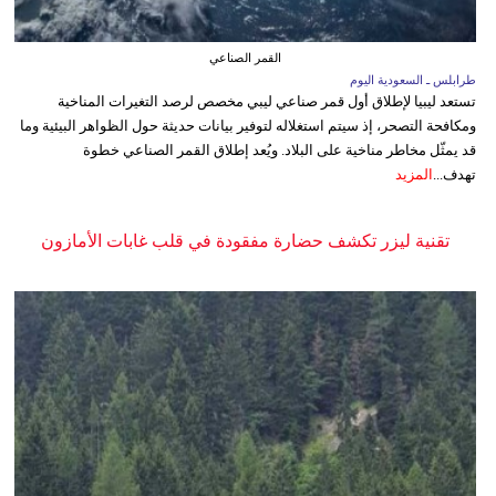
القمر الصناعي
طرابلس ـ السعودية اليوم
تستعد ليبيا لإطلاق أول قمر صناعي ليبي مخصص لرصد التغيرات المناخية
ومكافحة التصحر، إذ سيتم استغلاله لتوفير بيانات حديثة حول الظواهر البيئية وما
قد يمثّل مخاطر مناخية على البلاد. ويُعد إطلاق القمر الصناعي خطوة
تهدف...
المزيد
تقنية ليزر تكشف حضارة مفقودة في قلب غابات الأمازون