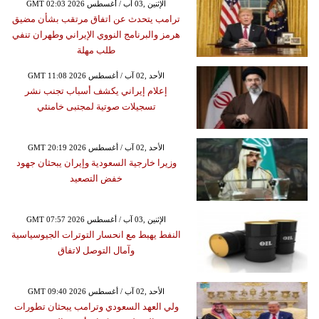
GMT 02:03 2026 الإثنين ,03 آب / أغسطس
ترامب يتحدث عن اتفاق مرتقب بشأن مضيق
هرمز والبرنامج النووي الإيراني وطهران تنفي
طلب مهلة
GMT 11:08 2026 الأحد ,02 آب / أغسطس
إعلام إيراني يكشف أسباب تجنب نشر
تسجيلات صوتية لمجتبى خامنئي
GMT 20:19 2026 الأحد ,02 آب / أغسطس
وزيرا خارجية السعودية وإيران يبحثان جهود
خفض التصعيد
GMT 07:57 2026 الإثنين ,03 آب / أغسطس
النفط يهبط مع انحسار التوترات الجيوسياسية
وآمال التوصل لاتفاق
GMT 09:40 2026 الأحد ,02 آب / أغسطس
ولي العهد السعودي وترامب يبحثان تطورات