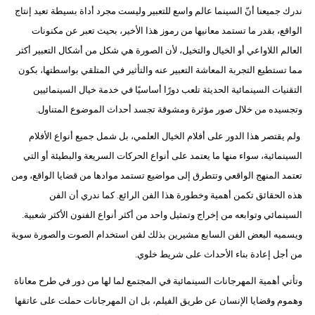
ندرك جميعنا أنّ السينما عالم واسع للتعبير وليست مجرد أداة بسيطة تعيد إنتاج
الواقع، بقدر ما تستمد معانيها من رموز هذا الأخير، بحيث تعبر عن مكنونات
العالم اللاواعي أو الخيال والتخيل، لأن الصورة هي شكل من أشكال التعبير أكثر
مما تستطيع التجربة المعاشة التعبير عنه والتأثير في المتلقي بواسطتها، بكون
التقنيات السينمائية الحديثة تلعب دورًا أساسيًا في خدمة خيال السينمائيين
وتجسيده من خلال صور مؤثرة ومشوقة تجسد أحداث الموضوع المتناول.
ولم يقتصر هذا الدور على أفلام الخيال العلمي، بل شمل جميع أنواع الأفلام
السينمائية، سواء منها ما يعتمد على أنواع الحركات السريعة والبطيئة أو التي
تعتمد المنهج الواقعي وتتطرق إلى مواضيع تستمد موادها من قضايا الواقع، ومن
هذه الحقائق تكمن أهمية وخطورة هذا الفن الرائع. كما ندري أن الفن
السينمائي وتوابعه من إخراج وتمثيل واحد من أكثر أنواع الفنون الأكثر شعبية.
ويسميه البعض الفن السابع مشيرين بذلك لفن استخدام الصوت والصورة سوية
من أجل إعادة بناء الأحداث على شريط خلوي.
وتأتي أهمية المهرجانات السينمائية في المجتمع لما لها من دور في طرح معاناة
وهموم وقضايا الإنسان عن طريق الفيلم، بل ان المهرجانات حملت على عاتقها