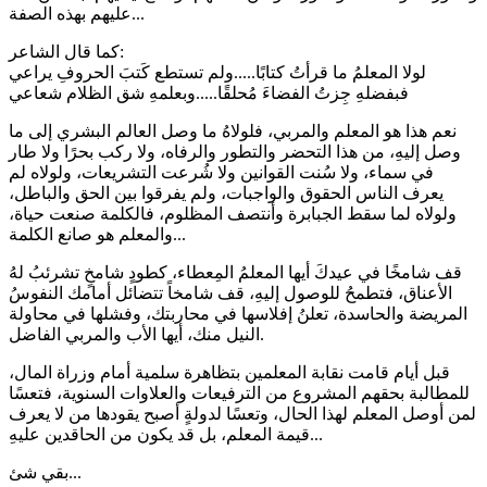
عليهم بهذه الصفة...
كما قال الشاعر:
لولا المعلمُ ما قرأتُ كتابًا.....ولم تستطع كَتبَ الحروفِ يراعي
فبفضلهِ جِزتُ الفضاءَ مُحلقًا.....وبعلمهِ شق الظلام شعاعي
نعم هذا هو المعلم والمربي، فلولاهُ ما وصل العالم البشري إلى ما
وصل إليهِ، من هذا التحضر والتطور والرفاه، ولا ركب بحرًا ولا طار
في سماء، ولا سُنت القوانين ولا شُرعت التشريعات، ولولاه لم
يعرف الناس الحقوق والواجبات، ولم يفرقوا بين الحق والباطل،
ولولاه لما سقط الجبابرة وأنتصف المظلوم، فالكلمة صنعت حياة،
والمعلم هو صانع الكلمة...
قف شامخًا في عيدكَ أيها المعلمُ المِعطاء، كطودٍ شامخٍ تشرئبُ لهُ
الأعناق، فتطمحُ للوصول إليهِ، قف شامخاً تتضائل أمامك النفوسُ
المريضة والحاسدة، تعلنُ إفلاسها في محاربتك، وفشلها في محاولة
النيل منك، أيها الأب والمربي الفاضل.
قبل أيام قامت نقابة المعلمين بتظاهرة سلمية أمام وزراة المال،
للمطالبة بحقهم المشروع من الترفيعات والعلاوات السنوية، فتعسًا
لمن أوصل المعلم لهذا الحال، وتعسًا لدولةٍ أصبح يقودها من لا يعرف
قيمة المعلم، بل قد يكون من الحاقدين عليهِ...
بقي شئ...