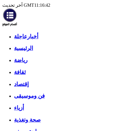
آخر تحديث GMT11:16:42
أخبارعاجلة
الرئيسية
رياضة
ثقافة
إقتصاد
فن وموسيقى
أزياء
صحة وتغذية