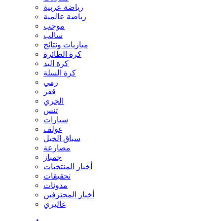
رياضة عربية
رياضة عالمية
موجب
سالب
مباريات ونتائج
كرة الطائرة
كرة اليد
كرة السلة
رمي
قفز
الجري
تنس
سيارات
غولف
سباق الخيل
مصارعة
جمباز
أخبار المنتخبات
تحقيقات
مدونات
أخبار المحترفين
غاليري