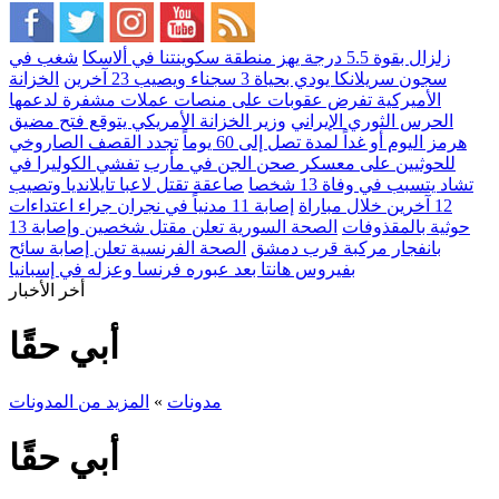
زلزال بقوة 5.5 درجة يهز منطقة سكوينتنا في ألاسكا
شغب في
سجون سريلانكا يودي بحياة 3 سجناء ويصيب 23 آخرين
الخزانة
الأميركية تفرض عقوبات على منصات عملات مشفرة لدعمها
الحرس الثوري الإيراني
وزير الخزانة الأمريكي يتوقع فتح مضيق
هرمز اليوم أو غداً لمدة تصل إلى 60 يوماً
تجدد القصف الصاروخي
للحوثيين على معسكر صحن الجن في مأرب
تفشي الكوليرا في
تشاد يتسبب في وفاة 13 شخصا
صاعقة تقتل لاعبا تايلانديا وتصيب
12 آخرين خلال مباراة
إصابة 11 مدنياً في نجران جراء اعتداءات
حوثية بالمقذوفات
الصحة السورية تعلن مقتل شخصين وإصابة 13
بانفجار مركبة قرب دمشق
الصحة الفرنسية تعلن إصابة سائح
بفيروس هانتا بعد عبوره فرنسا وعزله في إسبانيا
أخر الأخبار
أبي حقًا
مدونات
»
المزيد من المدونات
أبي حقًا