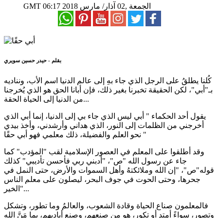
06:17 2018 الجمعة ,02 آذار/ مارس
GMT
بقلم - حيدر حسين سويري
كُلنا يطلقُ على الرجل الذي جاء بهِ إلى عالم الدنيا اسم الأب، ونناديه
بـ"أبي"، لكن الحقيقة تخبرنا بغير ذلك، فإن أبانا الحق هو الذي يُخرجنا
من الدنيا إلى الحياة الحقة...
يقول أحد الحكماء " أبي ليس الذي جاء بي إلى الدنيا، إنما أبي الذي
أخرجني من الظلمات إلى النور، الذي هداني وأرشدني، وأخذ بيدي
نحو العلم والفضيلة، ذلك معلمي فهو أبي حقًا "
وقد أطلقوا على المعلم في العصور الإسلامية لقب "المؤدب" كما
جاء عن رسول الله "ص"، "أدبني ربي فأحسن تأديبي" كذلك
قوله"ص"، "إن الله وملائكتهُ وأهل السموات والأرض، حتى النمل في
جحرها، وحتى الحوت في جوف البحر، ليصلون على معلم الناس
الخير"...
فالمعلمون صناع الحياة وقادة الشعوب، والعالمُ وما تطور، وتشكل
وتصور، سواءً أمتد أو تكور، هو من صنعهم، وصنع أياديهم، بما مَنَّ الله