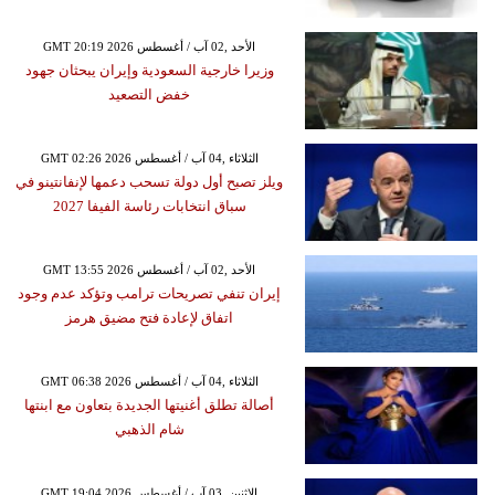
GMT 20:19 2026 الأحد ,02 آب / أغسطس
وزيرا خارجية السعودية وإيران يبحثان جهود
خفض التصعيد
GMT 02:26 2026 الثلاثاء ,04 آب / أغسطس
ويلز تصبح أول دولة تسحب دعمها لإنفانتينو في
سباق انتخابات رئاسة الفيفا 2027
GMT 13:55 2026 الأحد ,02 آب / أغسطس
إيران تنفي تصريحات ترامب وتؤكد عدم وجود
اتفاق لإعادة فتح مضيق هرمز
GMT 06:38 2026 الثلاثاء ,04 آب / أغسطس
أصالة تطلق أغنيتها الجديدة بتعاون مع ابنتها
شام الذهبي
GMT 19:04 2026 الإثنين ,03 آب / أغسطس