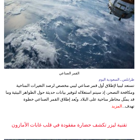
القمر الصناعي
طرابلس ـ السعودية اليوم
تستعد ليبيا لإطلاق أول قمر صناعي ليبي مخصص لرصد التغيرات المناخية
ومكافحة التصحر، إذ سيتم استغلاله لتوفير بيانات حديثة حول الظواهر البيئية وما
قد يمثّل مخاطر مناخية على البلاد. ويُعد إطلاق القمر الصناعي خطوة
تهدف...
المزيد
تقنية ليزر تكشف حضارة مفقودة في قلب غابات الأمازون