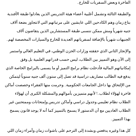
الفاخرة وبعض السفريات للخارج..
والطبقة الثالثة وتشمل أغلبية أعضاء هيئة التدريس الذين يعادلوا طبقة الأفندية
بتاع زمان وهم الكادحين اللي عايشين على مرتباتهم التي لاتتجاوز بضعة آلاف
جنيه شهرياً ومش ممكن ننسىى طبقة المستشارين الذين يتقاضون آلاف
الجنيهات شهرياً بالإضافة لسفرياتهم العديدة للخارج والسيارات المخصصة لهم..
والإنجاز الثاني الذي حققته وزارات الحزن الوطني، في التعليم العالي واستمر
إلى الآن وهو التمييز بين الطلاب، ليس حسب قدراتهم العلمية بل وفق
إمكانياتهم المالية فأدخلت نظام برامج التميز أو ما يسمى بالبرامج الخاصة الذي
يدفع فيه الطالب مصاريف دراسية قد تصل إلى ستون ألف جنيه سنوياً ليتمكن
من الإلتحاق بها داخل الجامعات الحكومية.. وحرمت منها الفقراء وخصصت أماكن
فاخرة لهؤلاء لطلاب..! لأنهم متميزين بأموالهم والمشكلة الكبرى أن لهؤلاء
الطلاب نظام تعليمي وجدول دراسي وأماكن تدريس وإمتحانات وممتحنين غير
الطلاب العاديين مع أن الدستور لا يسمح بالتمييز كما أنه لا يوجد قانون يسمح
بهذا التمييز..
كل هذا وغيره يدفعني وبشدة إلى الترحم على باشوات زمان وأمراء زمان اللي