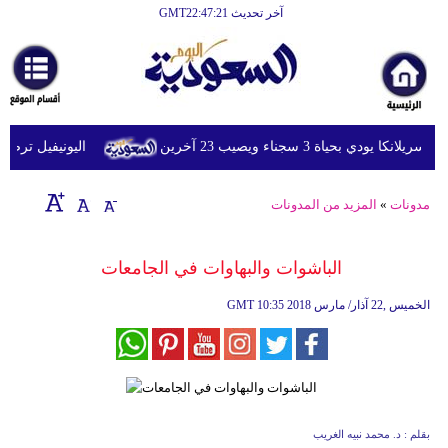
آخر تحديث GMT22:47:21
بحياة 3 سجناء ويصيب 23 آخرين
اليونيفيل ترصد إطلاق 113 مقذوفا إسرائيليا على لبنان خلال
مدونات
»
المزيد من المدونات
الباشوات والبهاوات في الجامعات
10:35 2018 الخميس ,22 آذار/ مارس
GMT
بقلم : د. محمد نبيه الغريب