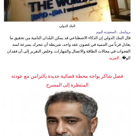
البنك الدولي
بروكسل - السعوديه اليوم
قال البنك الدولي إن الذكاء الاصطناعي قد يمكن البلدان النامية من تحقيق ما
يعادل قرناً من التنمية في غضون عقد واحد، شريطة أن تتحرك بسرعة لسد
الفجوات في مجالات الطاقة والاتصال والمهارات. وخلص التقرير إلى أن فقدان
الو�...
المزيد
فضل شاكر يواجه محطة قضائية جديدة بالتزامن مع عودته
المنتظرة إلى المسرح