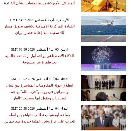
الوظائف الأميركية وسط توقعات بشأن الفائدة
GMT 23:53 2026 الأربعاء ,05 آب / أغسطس
القيادة المركزية الأميركية تكشف تحويل مسار
48 سفينة منذ إعادة حصار إيران
GMT 08:56 2026 الإثنين ,03 آب / أغسطس
الذكاء الاصطناعي يواجه أول أزمة ثقة عالمية
بعد طفرة غير مسبوقة
GMT 13:52 2026 الثلاثاء ,04 آب / أغسطس
انطلاق جولة المفاوضات المباشرة بين لبنان
وإسرائيل في روما و"حزب الله" يهاجم
المحادثات ويقول إنها ستجلب "العار"
GMT 20:58 2026 الثلاثاء ,04 آب / أغسطس
جماعة أبو شباب تطالب نتنياهو بمواصلة
الحرب على غزة وشن عملية جديدة ضد حماس