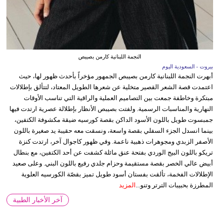
النجمة اللبنانية كارمن بصيبص
بيروت - السعودية اليوم
أبهرت النجمة اللبنانية كارمن بصيبص الجمهور مؤخراً بأحدث ظهور لها، حيث
اعتمدت قصة الشعر القصير متخلية عن شعرها الطويل المعتاد، لتتألق بإطلالات
مبتكرة وخاطفة جمعت بين التصاميم العملية والراقية التي تناسب الأوقات
النهارية والمناسبات الرسمية. ولفتت بصيبص الأنظار بإطلالة عصرية ارتدت فيها
جمبسوت طويل باللون الأسود الداكن بقصة كورسيه ضيقة مكشوفة الكتفين،
بينما انسدل الجزء السفلي بقصة واسعة، ونسقت معه حقيبة يد صغيرة باللون
الأصفر الزبدي ومجوهرات ذهبية ناعمة. وفي ظهور كاجوال آخر، ارتدت كنزة
تريكو باللون البيج الوردي بفتحة عنق مائلة كشفت عن أحد الكتفين، مع بنطال
أبيض عالي الخصر بقصة مستقيمة وحزام جلدي رفيع باللون البني. وعلى صعيد
الإطلالات الفخمة، تألقت بفستان أسود طويل تميز بقصّة الكورسيه العلوية
المطرزة بحبيبات الترتر وتنو...
المزيد
آخر الأخبار الطبية