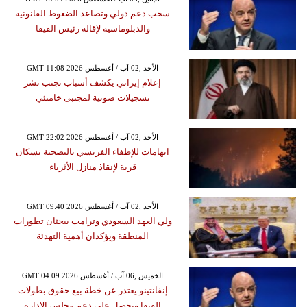
سحب دعم دولي وتصاعد الضغوط القانونية
والدبلوماسية لإقالة رئيس الفيفا
GMT 11:08 2026 الأحد ,02 آب / أغسطس
إعلام إيراني يكشف أسباب تجنب نشر
تسجيلات صوتية لمجتبى خامنئي
GMT 22:02 2026 الأحد ,02 آب / أغسطس
اتهامات للإطفاء الفرنسي بالتضحية بسكان
قرية لإنقاذ منازل الأثرياء
GMT 09:40 2026 الأحد ,02 آب / أغسطس
ولي العهد السعودي وترامب يبحثان تطورات
المنطقة ويؤكدان أهمية التهدئة
GMT 04:09 2026 الخميس ,06 آب / أغسطس
إنفانتينو يعتذر عن خطة بيع حقوق بطولات
الفيفا ويحصل على دعم مجلس الإدارة