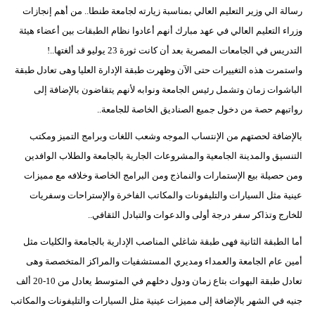
رسالة الي وزير التعليم العالي بمناسبة زيارته لجامعة طنطا.. من أهم إنجازات
وزراء التعليم العالي في عهد مبارك أنهم أعادوا نظام الطبقات بين أعضاء هيئة
التدريس في الجامعات المصرية بعد أن كانت ثورة 23 يوليو قد ألغتها..!
واستمرت هذه التغييرات حتى الآن وظهرت طبقة الإدارة العليا وهى تعادل طبقة
الباشوات زمان وتشمل رئيس الجامعة ونوابه لأنهم يتقاضون بالإضافة إلى
رواتبهم حصة من دخول جميع الصناديق الخاصة للجامعة..
بالإضافة لحصتهم من الإنتساب الموجه وشعب اللغات وبرامج التميز ومكتب
التنسيق والمدينة الجامعية والمشروعات الجارية بالجامعة والطلاب الوافدين
ومن حصيلة بيع الإستمارات والنماذج ومن البرامج الخاصة وخلافه مع مميزات
عينية مثل السيارات والتليفونات والمكاتب الفاخرة والإستراحات وسفريات
للخارج وتذاكر سفر درجة أولى والدعوات والتبادل الثقافي..
أما الطبقة الثانية فهى طبقة شاغلي المناصب الإدارية بالجامعة والكليات مثل
أمين عام الجامعة والعمداء ومديري المستشفيات والمراكز المتخصصة وهى
تعادل طبقة البهوات بتاع زمان ودول دخلهم في المتوسط يعادل من 10-20 ألف
جنيه في الشهر بالإضافة إلى مميزات عينية مثل السيارات والتليفونات والمكاتب