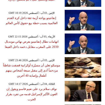
GMT 10:19 2026 الإثنين ,03 آب / أغسطس
إنفانتينو يواجه أزمة ثقة داخل كرة القدم
العالمية بسبب خطة بيع حقوق كأس العالم
GMT 22:15 2026 الأربعاء ,05 آب / أغسطس
اتهامات تطال إنفانتينو بعرض نهائي مونديال
2030 على المغرب مقابل دعمه داخل الفيفا
GMT 23:46 2026 الإثنين ,03 آب / أغسطس
موسكو تعلن أن مسيّرة أوكرانية قصفت شاطئاً
مزدحماً أدى إلى مقتل سبعة أشخاص بينهم
أطفال وإصابة 40 آخرين
GMT 14:17 2026 الثلاثاء ,04 آب / أغسطس
نواف سلام يرد على نعيم قاسم ويقول إن
العون الأكبر لإسرائيل قدمه من تفرد بقرار
الحرب