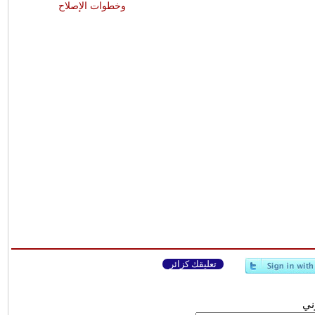
وخطوات الإصلاح
تعليقك كزائر
وني