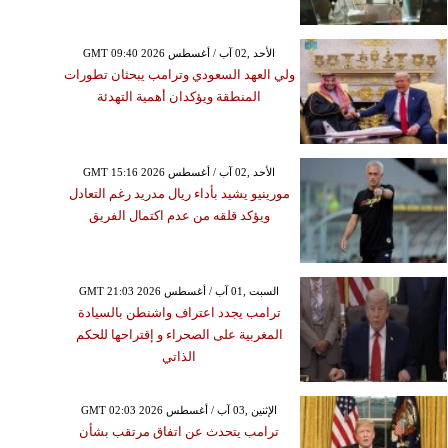
GMT 09:40 2026 الأحد ,02 آب / أغسطس
ولي العهد السعودي وترامب يبحثان تطورات
المنطقة ويؤكدان أهمية التهدئة
GMT 15:16 2026 الأحد ,02 آب / أغسطس
مورينيو يشيد بأداء ريال مدريد رغم التعادل
ويؤكد قلقه من عدم اكتمال الفريق
GMT 21:03 2026 السبت ,01 آب / أغسطس
ترامب يجدد اعتراف واشنطن بالسيادة
المغربية على الصحراء و إقتراحها للحكم
الذاتي
GMT 02:03 2026 الإثنين ,03 آب / أغسطس
ترامب يتحدث عن اتفاق مرتقب بشأن