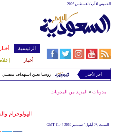
الخميس 6 آب / أغسطس 2026
الرئيسية
أخبار
أخبار
إعلام
أخر الأخبار
سلحة للحوثيين غربي صنعاء
روسيا تعلن استهداف سفينتي شحن أوكر
مدونات
»
المزيد من المدونات
الهولوجرام وا
11:44 2019 السبت ,07 أيلول / سبتمبر
GMT