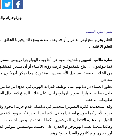
بقلم : سارة السهيل
العلم بحر واسع ليس له قرار أو حد يقف عنده، ومع ذلك يخبرنا الخالق العظ
العلم الا قليلا ".
سارة طالب السهيل
وللحديث بقية عن أعاجيب الهولوجرام
ويبقي لسحر ا
كما يتوقعون ان يتاح للمكفوفين فرصة رؤية الأشياء أو أن يشعر المشل
من الخلايا العصبية لتستبدل الأحاسيس المفقودة، هذا يمكن أن يكون 
صناعي.
يطور العلماء دراساتهم على توظيف قدرات الهولي في علاج امراضا مزمن
خلال تسليط جهاز التصوير الهولوجرامي، على خلايا الدماغ لاستبدال الح
تطبيقات مدهشة
جزئه الأخير كما يتوسع استخدامه في الاغراض التجارية كالترويج الاعلان
الدولية والدعاية الانتخابية للمرشحين ، كما استخدمتها بعض الجامعات البر
وهكذا منحتنا تقنية الهولوجرام القدرة على تجسيد موسيقيين متوفين ك
أوربيسون وام كلثوم والعندليب وغيرهم .