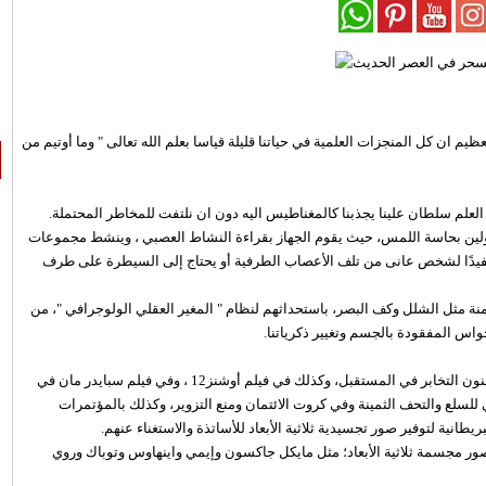
يم ان كل المنجزات العلمية في حياتنا قليلة قياسا بعلم الله تعالى " وما أوتيم من
لعلم سلطان علينا يجذبنا كالمغناطيس اليه دون ان نلتفت للمخاطر المحتملة.
لولين بحاسة اللمس، حيث يقوم الجهاز بقراءة النشاط العصبي ، وينشط مجموعات
مفيدًا لشخص عانى من تلف الأعصاب الطرفية أو يحتاج إلى السيطرة على طرف
ة مثل الشلل وكف البصر، باستحداثهم لنظام " المغير العقلي الولوجرافي "، من
واس المفقودة بالجسم وتغيير ذكرياتنا.
وقد استخدمت فكرة التصوير المجسم في سلسلة افلام حرب النجوم وفنون التخابر في المستقبل، وكذلك في فيلم أوشنز12 ، وفي فيلم سبايدر مان في
ي للسلع والتحف الثمينة وفي كروت الائتمان ومنع التزوير، وكذلك بالمؤتمرات
يطانية لتوفير صور تجسيدية ثلاثية الأبعاد للأساتذة والاستغناء عنهم.
صور مجسمة ثلاثية الأبعاد؛ مثل مايكل جاكسون وإيمي واينهاوس وتوباك وروي