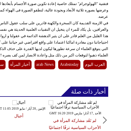
فتقنية "الهولوجرام" تمتلك خاصية إعادة تكوين صورة الأجسام بأبعادها 
وعرضها بصوره ثلاثية الأبعاد وبجودة عالية، لتطفو الصورة فى الهواء ك
عرضه.
في الازمنة القديمة كان السحرة والكهنة قادرين على سلب عقول الناس بالس
والعرافين، بل يكاد للمرء ان يتخيل ان التقنيات العلمية الحديثة هي نفس
هذا القليل من العلم قادر على ان يثير الدهشة الدائمة في عقولنا و ارواح
احتياجاتنا دون مغادرة اماكنا اعتمادا على واقع افتراضي غير حياتنا على 
التي يتوقع العلماء ان سرعة تطورها ليكون لديها القدرة على حذف الذك
العلماء ذهبوا لتوقعات اكبر من ذلك مثل واعادة الابصار لمن كف بصره !!!
العرب اليوم
Arabstoday
arab News
أخبار المرأة
سا
أخبار ذات صلة
الإثنين ,11 آذار/ مارس GMT 17:55
الإثنين ,20 أيار / مايو GMT 11:05 2019
الأحد ,17 آذار/ مارس GMT 16:20 2019
20
أجيال
لم تَعُد مشاركة المرأة في
 العصور
الأحزاب السياسية ترفًا اجتماعيًا