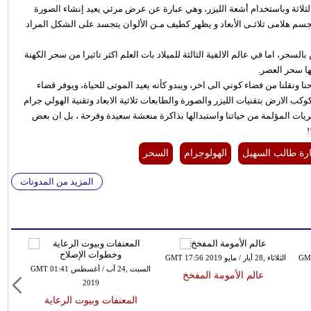
الثلاثة وباستخدام أشعة الليزر، وهي عبارة عن عرض مرئي يعيد إنشاء الصورة
مجسم هلامى ثلاثـى الأبعاد و يظهر كطيف مـن الألوان يتجسد على الشكل المراد
حر، اما في عالم الالفية الثالثة للميلاد بات العلم اكثر تاثيرا من سحر الكهنة
ها سحر العصر.
نا ونقلنا من فضاء كوني الى اخر، ويبدو كأنه يعيد الموتى للحياة، ويوفر قضاء
كوكب الارض بتقنيات الليزر والصورة والطابعات ثلاثية الابعاد وتقنية الهولي جرام
ريات المؤلمة من حياتنا واستبدالها بذاكرة منعشة سعيدة وفرحة ، بل ان بعض
رة طالب السهيل
الهولوجرام
السحر
المزيد من المدونات
الثلاثاء ,28 أيار / مايو GMT 17:56 2019
السبت ,24 آب / أغسطس GMT 01:41
عالم الأمومة المفخخ
2019
المعنفات وبيوت الرعاية