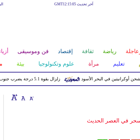
آخر تحديث GMT12:15:05
ال
عاجلة
رياضة
ثقافة
إقتصاد
فن وموسيقى
أزياء
تعليم
مرأة
علوم وتكنولوجيا
بيئة
م
انيتين في البحر الأسود
زلزال بقوة 5.1 درجة يضرب جنوب اليابان دون تحذير من تسونامي
لسحر في العصر الحديث