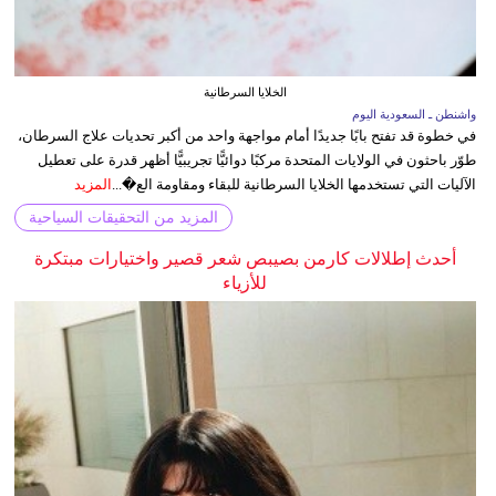
الخلايا السرطانية
واشنطن ـ السعودية اليوم
في خطوة قد تفتح بابًا جديدًا أمام مواجهة واحد من أكبر تحديات علاج السرطان،
طوّر باحثون في الولايات المتحدة مركبًا دوائيًّا تجريبيًّا أظهر قدرة على تعطيل
الآليات التي تستخدمها الخلايا السرطانية للبقاء ومقاومة الع�...
المزيد
المزيد من التحقيقات السياحية
أحدث إطلالات كارمن بصيبص شعر قصير واختيارات مبتكرة
للأزياء