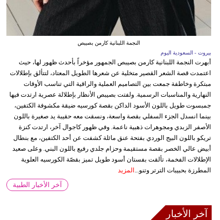
النجمة اللبنانية كارمن بصيبص
بيروت - السعودية اليوم
أبهرت النجمة اللبنانية كارمن بصيبص الجمهور مؤخراً بأحدث ظهور لها، حيث
اعتمدت قصة الشعر القصير متخلية عن شعرها الطويل المعتاد، لتتألق بإطلالات
مبتكرة وخاطفة جمعت بين التصاميم العملية والراقية التي تناسب الأوقات
النهارية والمناسبات الرسمية. ولفتت بصيبص الأنظار بإطلالة عصرية ارتدت فيها
جمبسوت طويل باللون الأسود الداكن بقصة كورسيه ضيقة مكشوفة الكتفين،
بينما انسدل الجزء السفلي بقصة واسعة، ونسقت معه حقيبة يد صغيرة باللون
الأصفر الزبدي ومجوهرات ذهبية ناعمة. وفي ظهور كاجوال آخر، ارتدت كنزة
تريكو باللون البيج الوردي بفتحة عنق مائلة كشفت عن أحد الكتفين، مع بنطال
أبيض عالي الخصر بقصة مستقيمة وحزام جلدي رفيع باللون البني. وعلى صعيد
الإطلالات الفخمة، تألقت بفستان أسود طويل تميز بقصّة الكورسيه العلوية
المطرزة بحبيبات الترتر وتنو...
المزيد
آخر الأخبار الطبية
آخر الأخبار