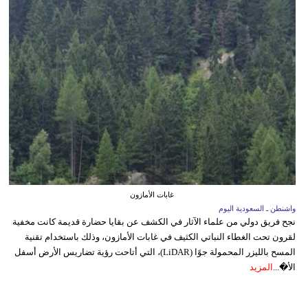
غابات الأمازون
واشنطن ـ السعودية اليوم
نجح فريق دولي من علماء الآثار في الكشف عن بقايا حضارة قديمة كانت مخفية
لقرون تحت الغطاء النباتي الكثيف في غابات الأمازون، وذلك باستخدام تقنية
المسح بالليزر المحمولة جوًا (LiDAR)، التي أتاحت رؤية تضاريس الأرض أسفل
الأ�...
المزيد