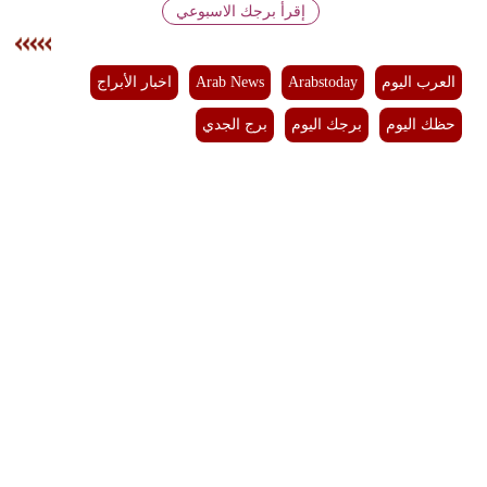
إقرأ برجك الاسبوعي
فيديو
سيارات
العرب اليوم
Arabstoday
Arab News
اخبار الأبراج
حظك اليوم
برجك اليوم
برج الجدي