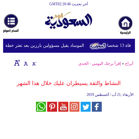
آخر تحديث GMT02:20:40
الرئيسية
أخبارعاجلة
رياضة
شخصا
الموساد يقيل مسؤولين بارزين بعد تعثر خطة مزعومة
ثقافة
إقتصاد
أبراج
»
إقرأ برجك اليومي - الجدي
فن
النشاط والثقة يسيطران عليك خلال هذا الشهر
وموسيقى
الأربعاء ,21 آب / أغسطس 2019
أزياء
صحة
وتغذية
سياحة