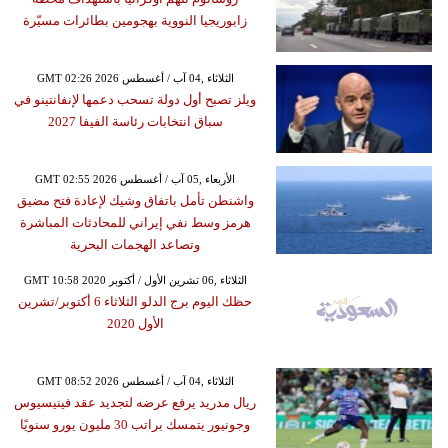
زابوريجيا النووية بهجومين بطائرات مسيّرة
GMT 02:26 2026 الثلاثاء ,04 آب / أغسطس
ويلز تصبح أول دولة تسحب دعمها لإنفانتينو في
سباق انتخابات رئاسة الفيفا 2027
GMT 02:55 2026 الأربعاء ,05 آب / أغسطس
واشنطن تأمل باتفاق وشيك لإعادة فتح مضيق
هرمز وسط نفي إيراني للمحادثات المباشرة
وتصاعد الهجمات البحرية
GMT 10:58 2020 الثلاثاء ,06 تشرين الأول / أكتوبر
حظك اليوم برج الدلو الثلاثاء 6 أكتوبر/تشرين
الأول 2020
GMT 08:52 2026 الثلاثاء ,04 آب / أغسطس
ريال مدريد يرفع عرضه لتجديد عقد فينيسيوس
وجونيور يتمسك براتب 30 مليون يورو سنويًا