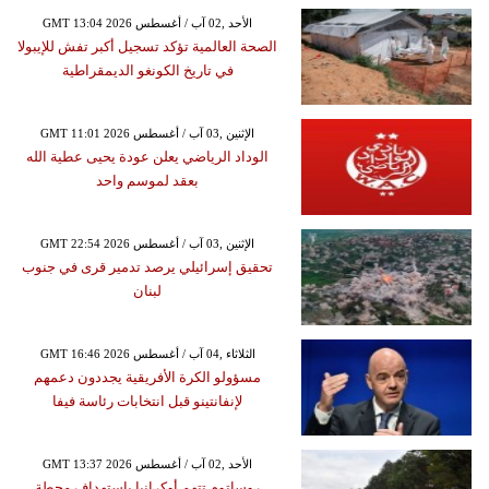
GMT 13:04 2026 الأحد ,02 آب / أغسطس
الصحة العالمية تؤكد تسجيل أكبر تفش للإيبولا
في تاريخ الكونغو الديمقراطية
GMT 11:01 2026 الإثنين ,03 آب / أغسطس
الوداد الرياضي يعلن عودة يحيى عطية الله
بعقد لموسم واحد
GMT 22:54 2026 الإثنين ,03 آب / أغسطس
تحقيق إسرائيلي يرصد تدمير قرى في جنوب
لبنان
GMT 16:46 2026 الثلاثاء ,04 آب / أغسطس
مسؤولو الكرة الأفريقية يجددون دعمهم
لإنفانتينو قبل انتخابات رئاسة فيفا
GMT 13:37 2026 الأحد ,02 آب / أغسطس
روساتوم تتهم أوكرانيا باستهداف محطة