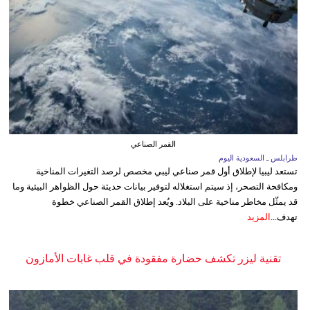
القمر الصناعي
طرابلس ـ السعودية اليوم
تستعد ليبيا لإطلاق أول قمر صناعي ليبي مخصص لرصد التغيرات المناخية
ومكافحة التصحر، إذ سيتم استغلاله لتوفير بيانات حديثة حول الظواهر البيئية وما
قد يمثّل مخاطر مناخية على البلاد. ويُعد إطلاق القمر الصناعي خطوة
تهدف...
المزيد
تقنية ليزر تكشف حضارة مفقودة في قلب غابات الأمازون