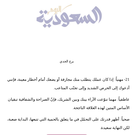
وسفر
ديكور
أخبار
إعلام
تعليم
برج الجدي
مرأة
21- مهنياً: إذا كان عملك يتطلب منك مجازفة أو يضعك أمام أخطار معينة، فإنني
علوم
أدعوك إلى الحرص الشديد وإلى تجنّب المتاعب.
وتكنولوجيا
عاطفياً: مهما تنوّعت الآراء بينك وبين الشريك، فإنّ الصراحة والشفافية تبقيان
بيئة
الأساس المتين لهذه العلاقة الناجحة.
مدوَّنات
صحياً: أظهر قدرتك على التحمّل في ما يتعلق بالحمية التي تتبعها، البداية صعبة،
لكن النهاية سعيدة.
أبراج