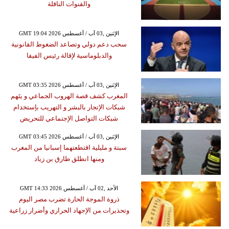
والقنوات الناقلة
GMT 19:04 2026 الإثنين ,03 آب / أغسطس
سحب دعم دولي وتصاعد الضغوط القانونية
والدبلوماسية لإقالة رئيس الفيفا
GMT 03:35 2026 الإثنين ,03 آب / أغسطس
المغرب كشف قصة الهروب الجماعي و يتَهم
شبكات الإتجار بالبشر و التهريب بإستخدام
شبكات التواصل الإجتماعي للتحريض
GMT 03:45 2026 الإثنين ,03 آب / أغسطس
سبتة و مليلية اقتطعتهما إسبانيا من المغرب
ومنها انطلق طارق بن زياد
GMT 14:33 2026 الأحد ,02 آب / أغسطس
ذروة الموجة الحارة تضرب مصر اليوم
وتحذيرات من الإجهاد الحراري وأضرار زراعية