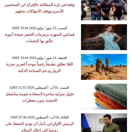
وقفة في غزة للمطالبة بالإفراج عن الصحفيين
الأسرى ووقف الانتهاكات بحقهم
GMT 10:44 2026 السبت ,25 تموز / يوليو
فساتين السهرة بزمزمات الخصر صيحة أنثوية
تتألق بها النجمات
GMT 23:44 2026 الجمعة ,24 تموز / يوليو
العُلا تطلق تطبيقاً رقمياً موحداً لتعزيز تجربة
الزوار ودعم السياحة الذكية
GMT 12:33 2026 السبت ,01 آب / أغسطس
حلول منزلية ساحرة لاستعادة نعومة مناشفكِ
الخشنة بدون معطرات
GMT 07:40 2026 الثلاثاء ,04 آب / أغسطس
الرئيس الأوكراني يأمل أن يؤدي الضغط على
روسيا إلى إحلال السلام