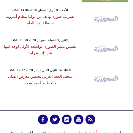
GMT 14:06 2016 الأحد ,03 إبريل / نيسان
تسريب صورة لهاتف من نوكيا بنظام أندرويد
سيطلق هذا العام
GMT 08:58 2020 الإثنين ,03 شباط / فبراير
بلقيس تنشر الصورة الواضحة الأولى لوجه ابنها
عبر "إنستغرام"
GMT 12:32 2020 الثلاثاء ,14 كانون الثاني / يناير
متحف الخط العربي يحتضن معرض الفنان
والخطاط أحمد سوار
الرئيسية
أخبارعاجلة
رياضة
ثقافة
إقتصاد
فن