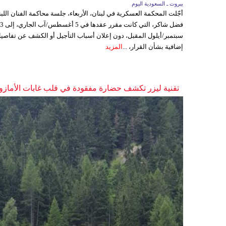
بيروت ـ السعودية اليوم
أجّلت المحكمة العسكرية في لبنان، الأربعاء، جلسة محاكمة الفنان اللبن
فضل شاكر، التي كانت مقرر عقدها ف
سبتمبر/أيلول المقبل، دون إعلان أسباب التأجيل أو الكشف عن تفاصي
إضافية بشأن القرار، ...
المزيد
تقنية ليزر تكشف حضارة مفقودة في قلب غابات الأمازو