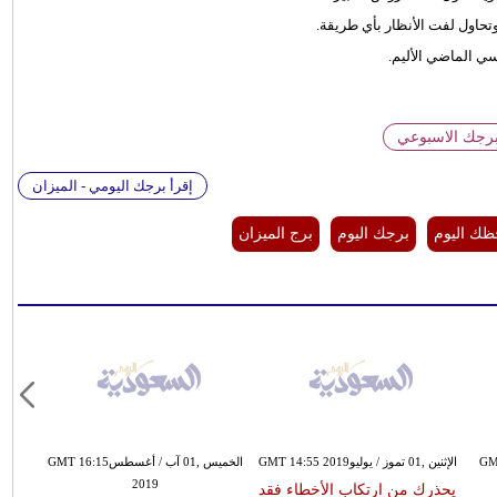
وتحاول لفت الأنظار بأي طريقة.
سي الماضي الأليم.
برجك الاسبوعي
إقرأ برجك اليومي - الميزان
ك اليوم
برجك اليوم
برج الميزان
GMT 13:34
الإثنين ,01 تموز / يوليوGMT 14:55 2019
الخميس ,01 آب / أغسطسGMT 16:15
2019
يحذرك من ارتكاب الأخطاء فقد