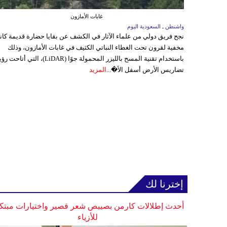
غابات الأمازون
واشنطن ـ السعودية اليوم
نجح فريق دولي من علماء الآثار في الكشف عن بقايا حضارة قديمة كا
مخفية لقرون تحت الغطاء النباتي الكثيف في غابات الأمازون، وذلك
باستخدام تقنية المسح بالليزر المحمولة جوًا (LiDAR)، التي أتاحت
تضاريس الأرض أسفل الأ�...
المزيد
إخترنا لك
أحدث إطلالات كارمن بصيبص شعر قصير واختيارات مبتك
للأزياء