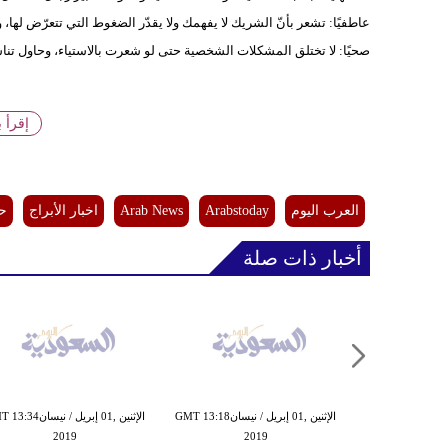
عاطفيًا: تشعر بأنّ الشريك لا يفهمك ولا يقدّر الضغوط التي تتعرّض لها، 
صحيًا: لا تختلق المشكلات الشخصية حتى لو شعرت بالاستياء، وحاول تنا
إقرأ 
العرب اليوم
Arabstoday
Arab News
اخبار الأبراج
حظ
أخبار ذات صلة
الإثنين ,01 إبريل / نيسانGMT 13:10
الإثنين ,01 إبريل / نيسانGMT 13:18
الإثنين ,01 إبريل / نيسان
2019
2019
20