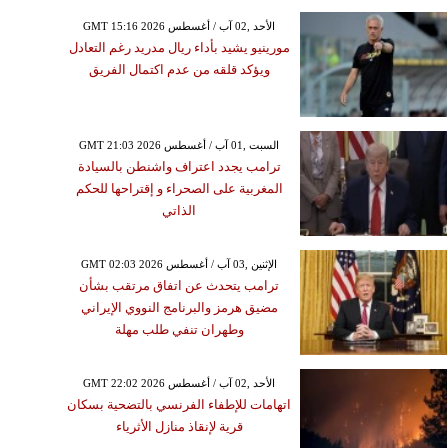
GMT 15:16 2026 الأحد ,02 آب / أغسطس
مورينيو يشيد بأداء ريال مدريد رغم التعادل
ويؤكد قلقه من عدم اكتمال الفريق
GMT 21:03 2026 السبت ,01 آب / أغسطس
ترامب يجدد اعتراف واشنطن بالسيادة
المغربية على الصحراء و إقتراحها للحكم
الذاتي
GMT 02:03 2026 الإثنين ,03 آب / أغسطس
ترامب يتحدث عن اتفاق مرتقب بشأن
مضيق هرمز والبرنامج النووي الإيراني
وطهران تنفي طلب مهلة
GMT 22:02 2026 الأحد ,02 آب / أغسطس
اتهامات للإطفاء الفرنسي بالتضحية بسكان
قرية لإنقاذ منازل الأثرياء