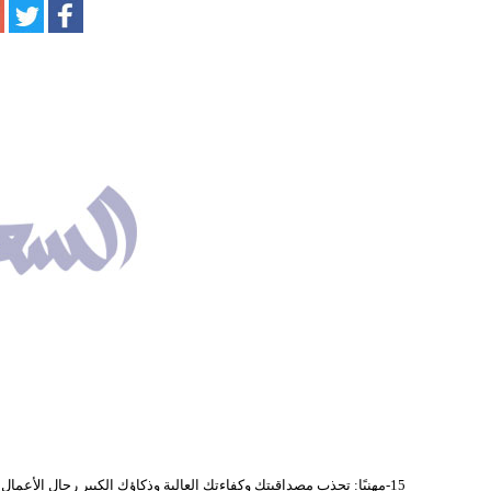
15-مهنيًا: تجذب مصداقيتك وكفاءتك العالية وذكاؤك الكبير رجال الأعمال ويقدّمون لك العروض الكبيرة.