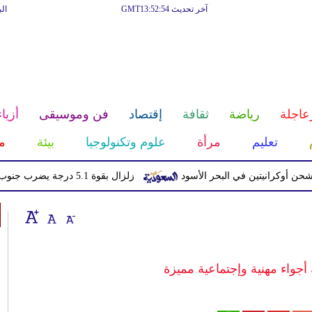
آخر تحديث GMT13:52:54
ال
عاجلة
رياضة
ثقافة
إقتصاد
فن وموسيقى
أزياء
تعليم
مرأة
علوم وتكنولوجيا
بيئة
م
انيتين في البحر الأسود
زلزال بقوة 5.1 درجة يضرب جنوب اليابان دون تحذير من تسونامي
أجواء مهنية وإجتماعية مميزة