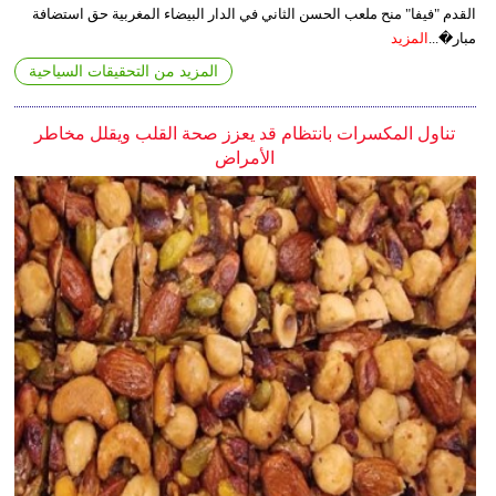
القدم "فيفا" منح ملعب الحسن الثاني في الدار البيضاء المغربية حق استضافة
مبار�...
المزيد
المزيد من التحقيقات السياحية
تناول المكسرات بانتظام قد يعزز صحة القلب ويقلل مخاطر
الأمراض