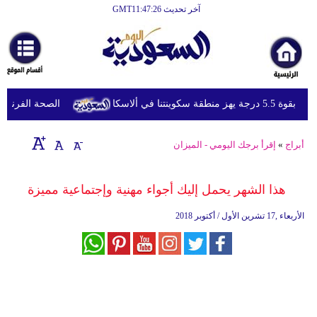
آخر تحديث GMT11:47:26
الرئيسية
أخبارعاجلة
رياضة
هز منطقة سكوينتنا في ألاسكا
الصحة الفرنسية تعل
ثقافة
إقتصاد
أبراج
»
إقرأ برجك اليومي - الميزان
فن
هذا الشهر يحمل إليك أجواء مهنية وإجتماعية مميزة
وموسيقى
الأربعاء ,17 تشرين الأول / أكتوبر 2018
أزياء
صحة
وتغذية
سياحة