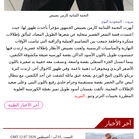
النجمة اللبنانية كارمن بصيبص
بيروت - السعودية اليوم
أبهرت النجمة اللبنانية كارمن بصيبص الجمهور مؤخراً بأحدث ظهور لها، حيث
اعتمدت قصة الشعر القصير متخلية عن شعرها الطويل المعتاد، لتتألق بإطلالات
مبتكرة وخاطفة جمعت بين التصاميم العملية والراقية التي تناسب الأوقات
النهارية والمناسبات الرسمية. ولفتت بصيبص الأنظار بإطلالة عصرية ارتدت فيها
جمبسوت طويل باللون الأسود الداكن بقصة كورسيه ضيقة مكشوفة الكتفين،
بينما انسدل الجزء السفلي بقصة واسعة، ونسقت معه حقيبة يد صغيرة باللون
الأصفر الزبدي ومجوهرات ذهبية ناعمة. وفي ظهور كاجوال آخر، ارتدت كنزة
تريكو باللون البيج الوردي بفتحة عنق مائلة كشفت عن أحد الكتفين، مع بنطال
أبيض عالي الخصر بقصة مستقيمة وحزام جلدي رفيع باللون البني. وعلى صعيد
الإطلالات الفخمة، تألقت بفستان أسود طويل تميز بقصّة الكورسيه العلوية
المطرزة بحبيبات الترتر وتنو...
المزيد
آخر الأخبار الطبية
آخر الأخبار
GMT 12:07 2026 السبت ,01 آب / أغسطس