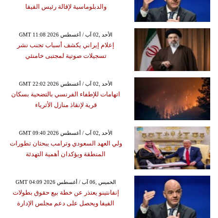
والدبلوماسية لإقالة رئيس الفيفا
GMT 11:08 2026 الأحد ,02 آب / أغسطس
إعلام إيراني يكشف أسباب تجنب نشر
تسجيلات صوتية لمجتبى خامنئي
GMT 22:02 2026 الأحد ,02 آب / أغسطس
اتهامات للإطفاء الفرنسي بالتضحية بسكان
قرية لإنقاذ منازل الأثرياء
GMT 09:40 2026 الأحد ,02 آب / أغسطس
ولي العهد السعودي وترامب يبحثان تطورات
المنطقة ويؤكدان أهمية التهدئة
GMT 04:09 2026 الخميس ,06 آب / أغسطس
إنفانتينو يعتذر عن خطة بيع حقوق بطولات
الفيفا ويحصل على دعم مجلس الإدارة