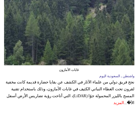
غابات الأمازون
واشنطن ـ السعودية اليوم
نجح فريق دولي من علماء الآثار في الكشف عن بقايا حضارة قديمة كانت مخفية
لقرون تحت الغطاء النباتي الكثيف في غابات الأمازون، وذلك باستخدام تقنية
المسح بالليزر المحمولة جوًا (LiDAR)، التي أتاحت رؤية تضاريس الأرض أسفل
الأ�...
المزيد