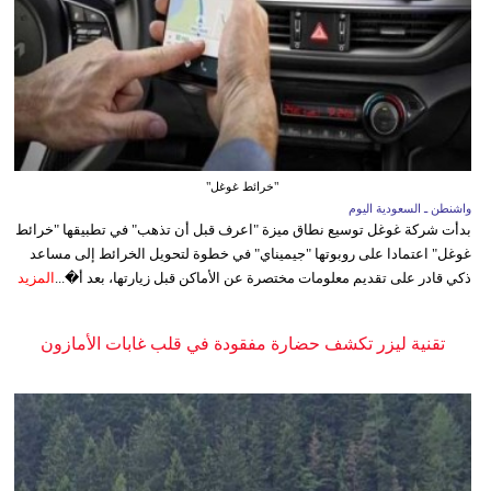
"خرائط غوغل"
واشنطن ـ السعودية اليوم
بدأت شركة غوغل توسيع نطاق ميزة "اعرف قبل أن تذهب" في تطبيقها "خرائط
غوغل" اعتمادا على روبوتها "جيميناي" في خطوة لتحويل الخرائط إلى مساعد
ذكي قادر على تقديم معلومات مختصرة عن الأماكن قبل زيارتها، بعد أ�...
المزيد
تقنية ليزر تكشف حضارة مفقودة في قلب غابات الأمازون