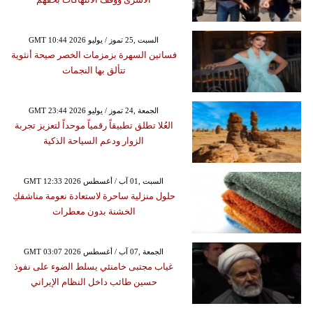
GMT 10:44 2026 السبت ,25 تموز / يوليو
فساتين السهرة بزمزمات الخصر صيحة أنثوية
تتألق بها النجمات
GMT 23:44 2026 الجمعة ,24 تموز / يوليو
العُلا تطلق تطبيقاً رقمياً موحداً لتعزيز تجربة
الزوار ودعم السياحة الذكية
GMT 12:33 2026 السبت ,01 آب / أغسطس
حلول منزلية ساحرة لاستعادة نعومة مناشفكِ
الخشنة بدون معطرات
GMT 03:07 2026 الجمعة ,07 آب / أغسطس
غياب مجتبى خامنئي يسلط الضوء على نفوذ
حسين طائب داخل النظام الإيراني