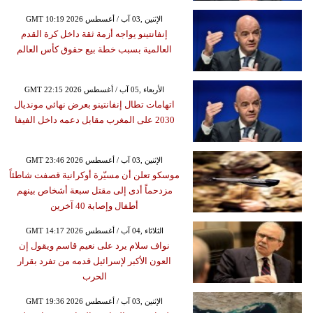
GMT 10:19 2026 الإثنين ,03 آب / أغسطس
إنفانتينو يواجه أزمة ثقة داخل كرة القدم
العالمية بسبب خطة بيع حقوق كأس العالم
GMT 22:15 2026 الأربعاء ,05 آب / أغسطس
اتهامات تطال إنفانتينو بعرض نهائي مونديال
2030 على المغرب مقابل دعمه داخل الفيفا
GMT 23:46 2026 الإثنين ,03 آب / أغسطس
موسكو تعلن أن مسيّرة أوكرانية قصفت شاطئاً
مزدحماً أدى إلى مقتل سبعة أشخاص بينهم
أطفال وإصابة 40 آخرين
GMT 14:17 2026 الثلاثاء ,04 آب / أغسطس
نواف سلام يرد على نعيم قاسم ويقول إن
العون الأكبر لإسرائيل قدمه من تفرد بقرار
الحرب
GMT 19:36 2026 الإثنين ,03 آب / أغسطس