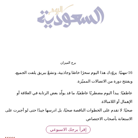
وسفر
ديكور
أخبار
إعلام
تعليم
برج الميزان
مرأة
16-مهنيًا: يزوّدك هذا اليوم سحرًا خاصًا وجاذبية، وتشعّ ببريق يلفت الجميع،
ويفتتح دورة من الاتصالات المميّزة.
علوم
وتكنولوجيا
عاطفيًا: يبدأ اليوم مضطربًا عاطفيًا، ما قد يولّد بعض الرتابة في العلاقة أو
الإهمال أو اللامبالاة.
بيئة
صحيًا: لا تقدم على الخطوات الناقصة صحيًا، بل ادرسها جيدًا حتى لو أجبرت على
الاستعانة بأصحاب الاختصاص.
مدوَّنات
إقرأ برجك الاسبوعي
أبراج