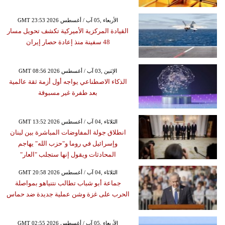
GMT 23:53 2026 الأربعاء ,05 آب / أغسطس
القيادة المركزية الأميركية تكشف تحويل مسار
48 سفينة منذ إعادة حصار إيران
GMT 08:56 2026 الإثنين ,03 آب / أغسطس
الذكاء الاصطناعي يواجه أول أزمة ثقة عالمية
بعد طفرة غير مسبوقة
GMT 13:52 2026 الثلاثاء ,04 آب / أغسطس
انطلاق جولة المفاوضات المباشرة بين لبنان
وإسرائيل في روما و"حزب الله" يهاجم
المحادثات ويقول إنها ستجلب "العار"
GMT 20:58 2026 الثلاثاء ,04 آب / أغسطس
جماعة أبو شباب تطالب نتنياهو بمواصلة
الحرب على غزة وشن عملية جديدة ضد حماس
GMT 02:55 2026 الأربعاء ,05 آب / أغسطس