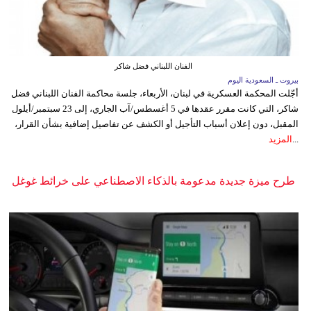
الفنان اللبناني فضل شاكر
بيروت ـ السعودية اليوم
أجّلت المحكمة العسكرية في لبنان، الأربعاء، جلسة محاكمة الفنان اللبناني فضل
شاكر، التي كانت مقرر عقدها في 5 أغسطس/آب الجاري، إلى 23 سبتمبر/أيلول
المقبل، دون إعلان أسباب التأجيل أو الكشف عن تفاصيل إضافية بشأن القرار،
...
المزيد
طرح ميزة جديدة مدعومة بالذكاء الاصطناعي على خرائط غوغل