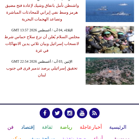
واشنطن تأمل باتفاق وشيك لإعادة فتح مضيق
هرمز وسط نفي إيراني للمحادثات المباشرة
وتصاعد الهجمات البحرية
GMT 13:57 2026 الثلاثاء ,04 آب / أغسطس
مجلس السلام يُعلن أن نزع سلاح حماس شرط
لانسحاب إسرائيل وبيان ثلاثي يدين الانتهاكات
في غزة
GMT 22:54 2026 الإثنين ,03 آب / أغسطس
تحقيق إسرائيلي يرصد تدمير قرى في جنوب
لبنان
الرئيسية
أخبارعاجلة
رياضة
ثقافة
إقتصاد
فن
وموسيقى
أزياء
صحة وتغذية
سياحة وسفر
ديكور