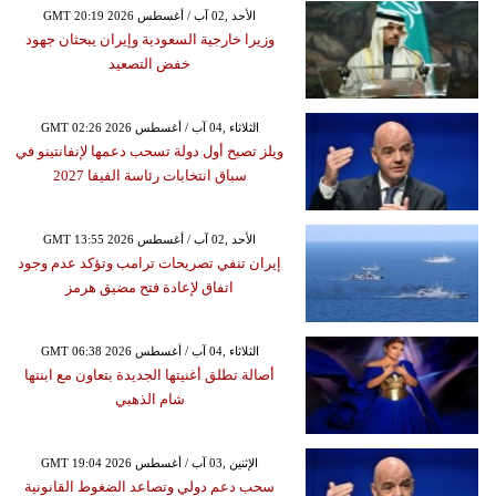
GMT 20:19 2026 الأحد ,02 آب / أغسطس
وزيرا خارجية السعودية وإيران يبحثان جهود
خفض التصعيد
GMT 02:26 2026 الثلاثاء ,04 آب / أغسطس
ويلز تصبح أول دولة تسحب دعمها لإنفانتينو في
سباق انتخابات رئاسة الفيفا 2027
GMT 13:55 2026 الأحد ,02 آب / أغسطس
إيران تنفي تصريحات ترامب وتؤكد عدم وجود
اتفاق لإعادة فتح مضيق هرمز
GMT 06:38 2026 الثلاثاء ,04 آب / أغسطس
أصالة تطلق أغنيتها الجديدة بتعاون مع ابنتها
شام الذهبي
GMT 19:04 2026 الإثنين ,03 آب / أغسطس
سحب دعم دولي وتصاعد الضغوط القانونية