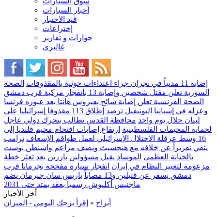
سوق السيارات
أخبار السيارات
قيد الاختبار
إختراعات
حوارات و تقارير
غاليري
إصابة 11 مدنياً في نجران جراء اعتداءات حوثية بالمقذوفات
الصحة
السورية تعلن مقتل شخصين وإصابة 13 بانفجار مركبة قرب دمشق
الصحة الفرنسية تعلن إصابة سائح بفيروس هانتا بعد عبوره فرنسا
وعزله في إسبانيا
اليونيفيل ترصد إطلاق 113 مقذوفا إسرائيليا على
لبنان خلال يوم واحد
محافظة القدس تطالب بتحرك دولي عاجل
لحماية المخيمات الفلسطينية
ارتفاع إصابات اقتحام مخيم قلنديا إلى
16 وسط عرقلة الاحتلال الإسرائيلي لعمل طواقم الإسعاف
ترامب
ينفي تقريراً عن خلافه مع هيجسيث ويصف مزاعم واشنطن بوست
بالخيانة العظمى
الموساد يقيل مسؤولين بارزين بعد تعثر خطة
مزعومة لتغيير النظام في إيران
انفجار سيارة مفخخة بجرمانا قرب
دمشق يسفر عن قتيلين و13 مصاباً
باريس سان جيرمان يضم
ماجنيس أكليوش رسمياً بعقد يمتد حتى 2031
أخر الأخبار
أبراج
»
إقرأ برجك اليومي - الميزان