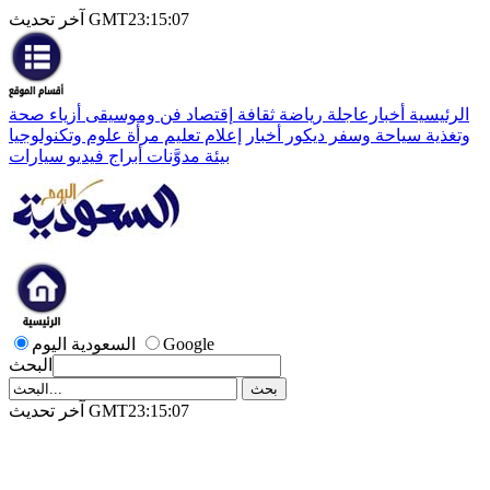
آخر تحديث GMT23:15:07
الرئيسية
أخبارعاجلة
رياضة
ثقافة
إقتصاد
فن وموسيقى
أزياء
صحة
وتغذية
سياحة وسفر
ديكور
أخبار
إعلام
تعليم
مرأة
علوم وتكنولوجيا
بيئة
مدوَّنات
أبراج
فيديو
سيارات
Google
السعودية اليوم
البحث
آخر تحديث GMT23:15:07