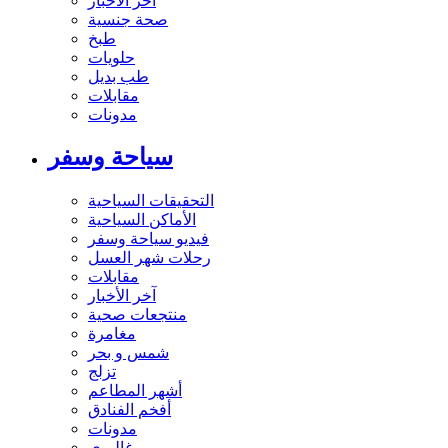
آخر الاخبار
صحة جنسية
طبخ
حلويات
طب بديل
مقابلات
مدونات
سياحة وسفر
التحقيقات السياحية
الأماكن السياحية
فيديو سياحة وسفر
رحلات شهر العسل
مقابلات
آخر الأخبار
منتجعات صحية
مغامرة
شمس و بحر
تزلج
أشهر المطاعم
أفخم الفنادق
مدونات
غاليري