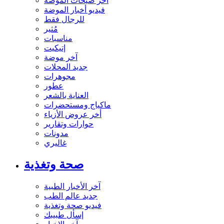
آخر صيحات الموضة
فيديو أخبار الموضة
للرجال فقط
مُثير
مناسبات
إتيكيت
آخر موضة
جديد المحلات
مجوهرات
عطور
العناية بالشعر
ماكياج ومستحضرات
أخر عروض الأزياء
حوارات وتقارير
مدونات
غاليري
صحة وتغذية
آخر الأخبار الطبية
جديد عالم الطب
فيديو صحة وتغذية
إسأل طبيبك