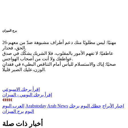
برج الميزان
26-مهنيًا: ليس مطلوبًا منك دعم أطراف مشبوهة ضدّ من معهم
الحق، فحذار.
عاطفيًا: لا تفهم الأمور بالمقلوب، فلا الشريك يشكّك في صدق
عواطفك ولا أنت من أصحاب الهواجس.
صحيًا: إياك والاستسلام لليأس أمام التناقص البطيء في فقدان
الوزن،عليك الصبر قليلًا.
إقرأ برجك الاسبوعي
إقرأ برجك اليومي - الميزان
اخبار الأبراج
حظك اليوم
برجك
Arab News
Arabstoday
العرب اليوم
اليوم
برج الميزان
أخبار ذات صلة