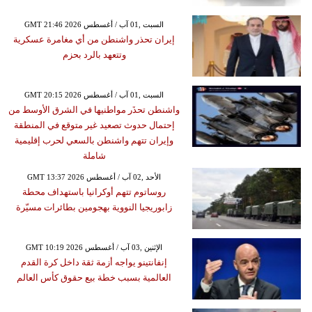
GMT 21:46 2026 السبت ,01 آب / أغسطس
إيران تحذر واشنطن من أي مغامرة عسكرية
وتتعهد بالرد بحزم
GMT 20:15 2026 السبت ,01 آب / أغسطس
واشنطن تحذَر مواطنيها في الشرق الأوسط من
إحتمال حدوث تصعيد غير متوقع في المنطقة
وإيران تتهم واشنطن بالسعي لحرب إقليمية
شاملة
GMT 13:37 2026 الأحد ,02 آب / أغسطس
روساتوم تتهم أوكرانيا باستهداف محطة
زابوريجيا النووية بهجومين بطائرات مسيّرة
GMT 10:19 2026 الإثنين ,03 آب / أغسطس
إنفانتينو يواجه أزمة ثقة داخل كرة القدم
العالمية بسبب خطة بيع حقوق كأس العالم