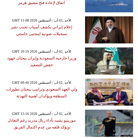
اتفاق لإعادة فتح مضيق هرمز
GMT 11:08 2026 الأحد ,02 آب / أغسطس
إعلام إيراني يكشف أسباب تجنب نشر
تسجيلات صوتية لمجتبى خامنئي
GMT 20:19 2026 الأحد ,02 آب / أغسطس
وزيرا خارجية السعودية وإيران يبحثان جهود
خفض التصعيد
GMT 09:40 2026 الأحد ,02 آب / أغسطس
ولي العهد السعودي وترامب يبحثان تطورات
المنطقة ويؤكدان أهمية التهدئة
GMT 15:16 2026 الأحد ,02 آب / أغسطس
مورينيو يشيد بأداء ريال مدريد رغم التعادل
ويؤكد قلقه من عدم اكتمال الفريق