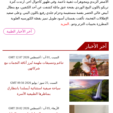
الأصفر الزبدي ومجوهرات ذهبية ناعمة. وفي ظهور كاجوال آخر، ارتدت كنزة
تريكو باللون البيج الوردي بفتحة عنق مائلة كشفت عن أحد الكتفين، مع بنطال
أبيض عالي الخصر بقصة مستقيمة وحزام جلدي رفيع باللون البني. وعلى صعيد
الإطلالات الفخمة، تألقت بفستان أسود طويل تميز بقصّة الكورسيه العلوية
المطرزة بحبيبات الترتر وتنو...
المزيد
آخر الأخبار الطبية
آخر الأخبار
GMT 12:07 2026 السبت ,01 آب / أغسطس
تناغم وتنسيقات ملهمة تُبرز أناقة النجمات مع
شركائهن
GMT 09:56 2026 السبت ,25 تموز / يوليو
سياحة صيفية استثنائية آيسلندا بانتظاركِ
بمناظرها الطبيعية الآسرة
GMT 20:02 2026 الأربعاء ,05 آب / أغسطس