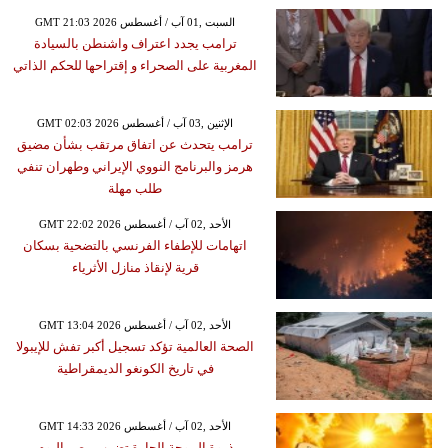
GMT 21:03 2026 السبت ,01 آب / أغسطس
ترامب يجدد اعتراف واشنطن بالسيادة
المغربية على الصحراء و إقتراحها للحكم الذاتي
GMT 02:03 2026 الإثنين ,03 آب / أغسطس
ترامب يتحدث عن اتفاق مرتقب بشأن مضيق
هرمز والبرنامج النووي الإيراني وطهران تنفي
طلب مهلة
GMT 22:02 2026 الأحد ,02 آب / أغسطس
اتهامات للإطفاء الفرنسي بالتضحية بسكان
قرية لإنقاذ منازل الأثرياء
GMT 13:04 2026 الأحد ,02 آب / أغسطس
الصحة العالمية تؤكد تسجيل أكبر تفش للإيبولا
في تاريخ الكونغو الديمقراطية
GMT 14:33 2026 الأحد ,02 آب / أغسطس
ذروة الموجة الحارة تضرب مصر اليوم