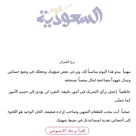
وسفر
ديكور
أخبار
إعلام
تعليم
برج الميزان
مرأة
مهنياً: يبدو هذا اليوم مناسباً لك، ويرعى بعض شؤونك ويجعلك في وضع حساس
وتبذل جهوداً مضاعفة لتنال منصباً تستحقه.
علوم
وتكنولوجيا
عاطفياً: إعمل برأي الشريك في أمور دقيقة، التفرد لن يؤدي إلى حسم الأمور
كما تتمنّى.
بيئة
صحياً: أنت محب للطعام الشهي وصاحب إرادة ضعيفة، الحل الوحيد هو اللجوء
مدوَّنات
إلى أخصائي تغذية لمساعدتك في ضبط شهيتك.
إقرأ برجك الاسبوعي
أبراج