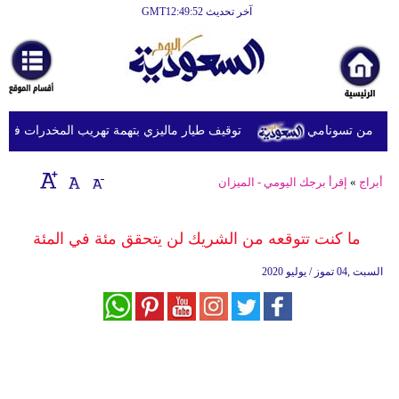
آخر تحديث GMT12:49:52
الرئيسية
أخبارعاجلة
رياضة
توقيف طيار ماليزي بتهمة تهريب المخدرات في إندون
ثقافة
إقتصاد
أبراج
»
إقرأ برجك اليومي - الميزان
فن
ما كنت تتوقعه من الشريك لن يتحقق مئة في المئة
وموسيقى
السبت ,04 تموز / يوليو 2020
أزياء
صحة
وتغذية
سياحة