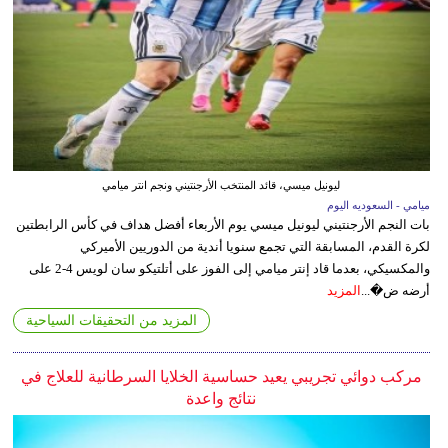
ليونيل ميسي، قائد المنتخب الأرجنتيني ونجم انتر ميامي
ميامي - السعوديه اليوم
بات النجم الأرجنتيني ليونيل ميسي يوم الأربعاء أفضل هداف في كأس الرابطتين
لكرة القدم، المسابقة التي تجمع سنويا أندية من الدوريين الأميركي
والمكسيكي، بعدما قاد إنتر ميامي إلى الفوز على أتلتيكو سان لويس 4-2 على
أرضه ض�...
المزيد
المزيد من التحقيقات السياحية
مركب دوائي تجريبي يعيد حساسية الخلايا السرطانية للعلاج في
نتائج واعدة