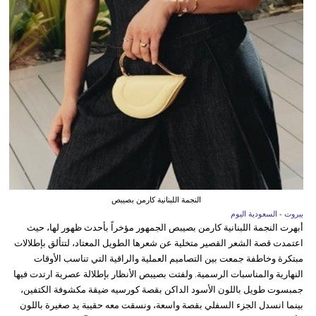
النجمة اللبنانية كارمن بصيبص
بيروت - السعودية اليوم
أبهرت النجمة اللبنانية كارمن بصيبص الجمهور مؤخراً بأحدث ظهور لها، حيث
اعتمدت قصة الشعر القصير متخلية عن شعرها الطويل المعتاد، لتتألق بإطلالات
مبتكرة وخاطفة جمعت بين التصاميم العملية والراقية التي تناسب الأوقات
النهارية والمناسبات الرسمية. ولفتت بصيبص الأنظار بإطلالة عصرية ارتدت فيها
جمبسوت طويل باللون الأسود الداكن بقصة كورسيه ضيقة مكشوفة الكتفين،
بينما انسدل الجزء السفلي بقصة واسعة، ونسقت معه حقيبة يد صغيرة باللون