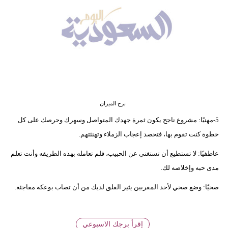
وسفر
ديكور
أخبار
إعلام
تعليم
برج الميزان
مرأة
5-مهنيًا: مشروع ناجح يكون ثمرة جهدك المتواصل وسهرك وحرصك على كل
خطوة كنت تقوم بها، فتحصد إعجاب الزملاء وتهنئتهم.
علوم
وتكنولوجيا
عاطفيًا: لا تستطيع أن تستغني عن الحبيب، فلم تعامله بهذه الطريقه وأنت تعلم
مدى حبه وإخلاصه لك.
بيئة
صحيًا: وضع صحي لأحد المقربين يثير القلق لديك من أن تصاب بوعكة مفاجئة.
مدوَّنات
أبراج
إقرأ برجك الاسبوعي