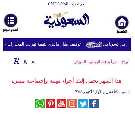
آخر تحديث GMT13:29:41
الرئيسية
أخبارعاجلة
رياضة
توقيف طيار ماليزي بتهمة تهريب المخدرات في إندو
ثقافة
إقتصاد
أبراج
»
إقرأ برجك اليومي - الميزان
فن
هذا الشهر يحمل إليك أجواء مهنية وإجتماعية مميزة
وموسيقى
السبت ,06 تشرين الأول / أكتوبر 2018
أزياء
صحة
وتغذية
سياحة