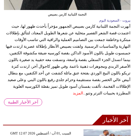
النجمة اللبنانية كارمن بصيبص
بيروت - السعودية اليوم
أبهرت النجمة اللبنانية كارمن بصيبص الجمهور مؤخراً بأحدث ظهور لها، حيث
اعتمدت قصة الشعر القصير متخلية عن شعرها الطويل المعتاد، لتتألق بإطلالات
مبتكرة وخاطفة جمعت بين التصاميم العملية والراقية التي تناسب الأوقات
النهارية والمناسبات الرسمية. ولفتت بصيبص الأنظار بإطلالة عصرية ارتدت فيها
جمبسوت طويل باللون الأسود الداكن بقصة كورسيه ضيقة مكشوفة الكتفين،
بينما انسدل الجزء السفلي بقصة واسعة، ونسقت معه حقيبة يد صغيرة باللون
الأصفر الزبدي ومجوهرات ذهبية ناعمة. وفي ظهور كاجوال آخر، ارتدت كنزة
تريكو باللون البيج الوردي بفتحة عنق مائلة كشفت عن أحد الكتفين، مع بنطال
أبيض عالي الخصر بقصة مستقيمة وحزام جلدي رفيع باللون البني. وعلى صعيد
الإطلالات الفخمة، تألقت بفستان أسود طويل تميز بقصّة الكورسيه العلوية
المطرزة بحبيبات الترتر وتنو...
المزيد
آخر الأخبار الطبية
آخر الأخبار
GMT 12:07 2026 السبت ,01 آب / أغسطس