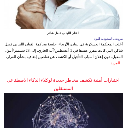
الفنان اللبناني فضل شاكر
بيروت ـ السعودية اليوم
أجّلت المحكمة العسكرية في لبنان، الأربعاء، جلسة محاكمة الفنان اللبناني فضل
شاكر، التي كانت مقرر عقدها في 5 أغسطس/آب الجاري، إلى 23 سبتمبر/أيلول
المقبل، دون إعلان أسباب التأجيل أو الكشف عن تفاصيل إضافية بشأن القرار،
...
المزيد
اختبارات أمنية تكشف مخاطر جديدة لوكلاء الذكاء الاصطناعي
المستقلين