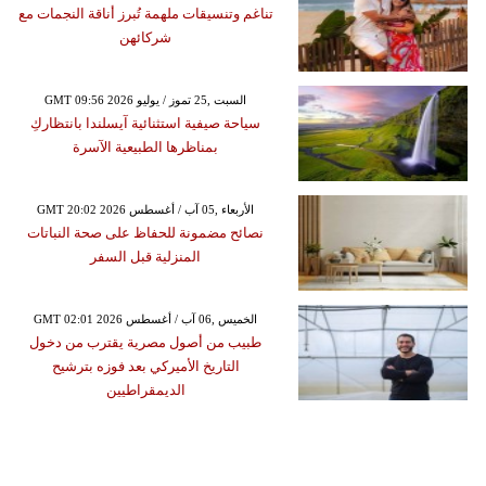
تناغم وتنسيقات ملهمة تُبرز أناقة النجمات مع
شركائهن
GMT 09:56 2026 السبت ,25 تموز / يوليو
سياحة صيفية استثنائية آيسلندا بانتظاركِ
بمناظرها الطبيعية الآسرة
GMT 20:02 2026 الأربعاء ,05 آب / أغسطس
نصائح مضمونة للحفاظ على صحة النباتات
المنزلية قبل السفر
GMT 02:01 2026 الخميس ,06 آب / أغسطس
طبيب من أصول مصرية يقترب من دخول
التاريخ الأميركي بعد فوزه بترشيح
الديمقراطيين