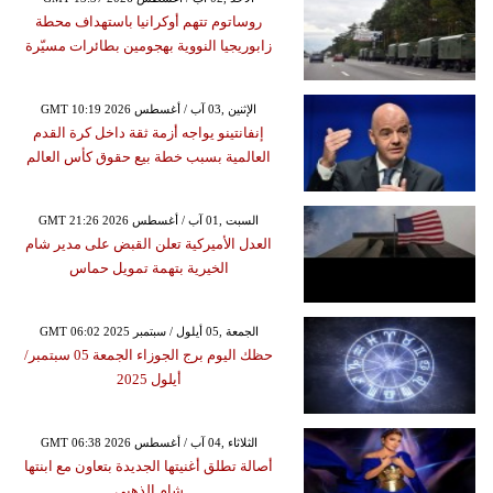
روساتوم تتهم أوكرانيا باستهداف محطة
زابوريجيا النووية بهجومين بطائرات مسيّرة
GMT 10:19 2026 الإثنين ,03 آب / أغسطس
إنفانتينو يواجه أزمة ثقة داخل كرة القدم
العالمية بسبب خطة بيع حقوق كأس العالم
GMT 21:26 2026 السبت ,01 آب / أغسطس
العدل الأميركية تعلن القبض على مدير شام
الخيرية بتهمة تمويل حماس
GMT 06:02 2025 الجمعة ,05 أيلول / سبتمبر
حظك اليوم برج الجوزاء الجمعة 05 سبتمبر/
أيلول 2025
GMT 06:38 2026 الثلاثاء ,04 آب / أغسطس
أصالة تطلق أغنيتها الجديدة بتعاون مع ابنتها
شام الذهبي