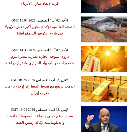
قرية لإنقاذ منازل الأثرياء
GMT 13:04 2026 الأحد ,02 آب / أغسطس
الصحة العالمية تؤكد تسجيل أكبر تفش للإيبولا
في تاريخ الكونغو الديمقراطية
GMT 14:33 2026 الأحد ,02 آب / أغسطس
ذروة الموجة الحارة تضرب مصر اليوم
وتحذيرات من الإجهاد الحراري وأضرار زراعية
GMT 08:36 2026 الإثنين ,03 آب / أغسطس
الذهب يرتفع مع هبوط النفط إثر إرجاء ترامب
ضرب إيران
GMT 19:04 2026 الإثنين ,03 آب / أغسطس
سحب دعم دولي وتصاعد الضغوط القانونية
والدبلوماسية لإقالة رئيس الفيفا