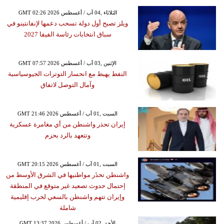
GMT 02:26 2026 الثلاثاء ,04 آب / أغسطس
ويلز تصبح أول دولة تسحب دعمها لإنفانتينو في
سباق انتخابات رئاسة الفيفا 2027
GMT 07:57 2026 الإثنين ,03 آب / أغسطس
النفط يهبط مع انحسار التوترات الجيوسياسية
وآمال التوصل لاتفاق
GMT 21:46 2026 السبت ,01 آب / أغسطس
إيران تحذر واشنطن من أي مغامرة عسكرية
وتتعهد بالرد بحزم
GMT 20:15 2026 السبت ,01 آب / أغسطس
واشنطن تحذَر مواطنيها في الشرق الأوسط من
إحتمال حدوث تصعيد غير متوقع في المنطقة
وإيران تتهم واشنطن بالسعي لحرب إقليمية
شاملة
GMT 13:37 2026 الأحد ,02 آب / أغسطس