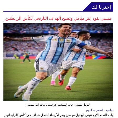
إخترنا لك
ميسي يقود إنتر ميامي ويصبح الهداف التاريخي لكأس الرابطتين
ليونيل ميسي، قائد المنتخب الأرجنتيني ونجم انتر ميامي
ميامي - السعوديه اليوم
بات النجم الأرجنتيني ليونيل ميسي يوم الأربعاء أفضل هداف في كأس الرابطتين