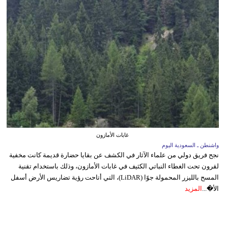
غابات الأمازون
واشنطن ـ السعودية اليوم
نجح فريق دولي من علماء الآثار في الكشف عن بقايا حضارة قديمة كانت مخفية
لقرون تحت الغطاء النباتي الكثيف في غابات الأمازون، وذلك باستخدام تقنية
المسح بالليزر المحمولة جوًا (LiDAR)، التي أتاحت رؤية تضاريس الأرض أسفل
الأ�...
المزيد