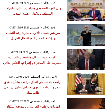
GMT 09:40 2026 الأحد ,02 آب / أغسطس
ولي العهد السعودي وترامب يبحثان تطورات
المنطقة ويؤكدان أهمية التهدئة
GMT 15:16 2026 الأحد ,02 آب / أغسطس
مورينيو يشيد بأداء ريال مدريد رغم التعادل
ويؤكد قلقه من عدم اكتمال الفريق
GMT 21:03 2026 السبت ,01 آب / أغسطس
ترامب يجدد اعتراف واشنطن بالسيادة
المغربية على الصحراء و إقتراحها للحكم الذاتي
GMT 02:03 2026 الإثنين ,03 آب / أغسطس
ترامب يتحدث عن اتفاق مرتقب بشأن مضيق
هرمز والبرنامج النووي الإيراني وطهران تنفي
طلب مهلة
GMT 22:02 2026 الأحد ,02 آب / أغسطس
اتهامات للإطفاء الفرنسي بالتضحية بسكان