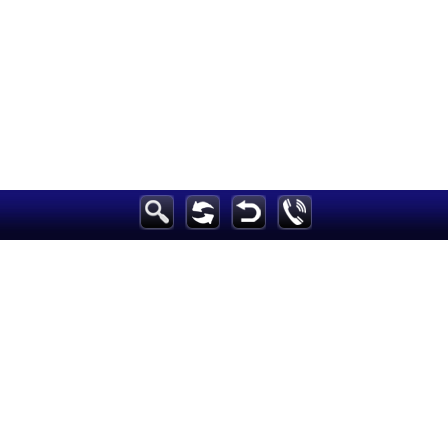
الرئيسية
أخبارعاجلة
رياضة
ثقافة
إقتصاد
فن
وموسيقى
أزياء
صحة وتغذية
سياحة وسفر
ديكور
أخبار
إعلام
تعليم
مرأة
علوم وتكنولوجيا
بيئة
مدونات
أبراج
فيديو
سيارات