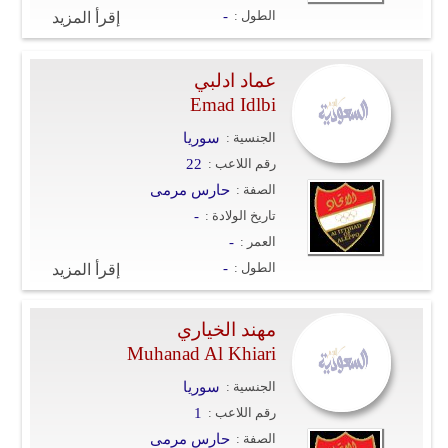
وسفر
الطول :
-
إقرأ المزيد
ديكور
عماد ادلبي
أخبار
Emad Idlbi
الجنسية :
سوريا
إعلام
رقم اللاعب :
22
تعليم
الصفة :
حارس مرمى
تاريخ الولادة :
-
مرأة
العمر :
-
الطول :
-
إقرأ المزيد
علوم
وتكنولوجيا
مهند الخياري
بيئة
Muhanad Al Khiari
الجنسية :
سوريا
مدوَّنات
رقم اللاعب :
1
أبراج
الصفة :
حارس مرمى