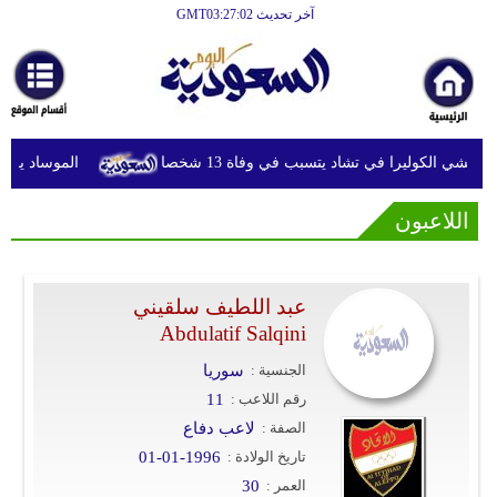
آخر تحديث GMT03:27:02
الرئيسية
أخبارعاجلة
رياضة
تفشي الكوليرا في تشاد يتسبب في وفاة 13 شخصا
الموساد يقيل 
ثقافة
اللاعبون
إقتصاد
فن
وموسيقى
عبد اللطيف سلقيني
Abdulatif Salqini
أزياء
الجنسية :
سوريا
صحة
رقم اللاعب :
11
وتغذية
الصفة :
لاعب دفاع
تاريخ الولادة :
01-01-1996
سياحة
العمر :
30