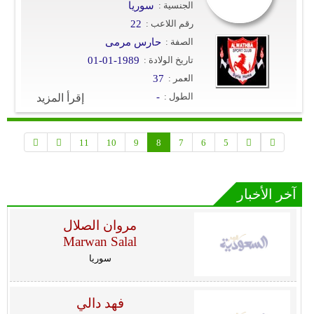
الجنسية :
سوريا
رقم اللاعب :
22
الصفة :
حارس مرمى
تاريخ الولادة :
01-01-1989
العمر :
37
الطول :
-
إقرأ المزيد
11
10
9
8
7
6
5
آخر الأخبار
مروان الصلال
Marwan Salal
سوريا
فهد دالي