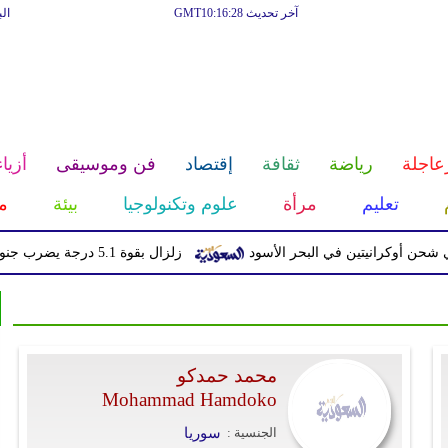
آخر تحديث GMT10:16:28
ال
عاجلة
رياضة
ثقافة
إقتصاد
فن وموسيقى
أزياء
تعليم
مرأة
علوم وتكنولوجيا
بيئة
م
ن أوكرانيتين في البحر الأسود
زلزال بقوة 5.1 درجة يضرب جنوب اليابان دون تحذير من تسونامي
محمد حمدكو
Mohammad Hamdoko
الجنسية :
سوريا