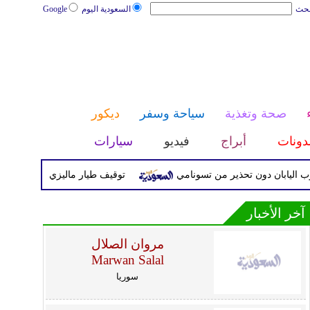
بحث
السعودية اليوم
Google
صحة وتغذية
سياحة وسفر
ديكور
دونات
أبراج
فيديو
سيارات
توقيف طيار ماليزي بتهمة تهريب ال
آخر الأخبار
مروان الصلال
Marwan Salal
سوريا