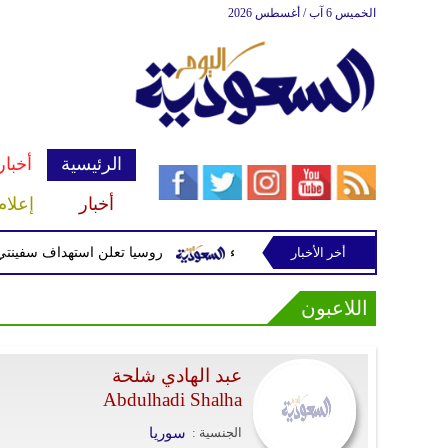
الخميس 6 آب / أغسطس 2026
الرئيسية
أخبار
أخبار
إعلام
أخر الأخبار
خازن أسلحة للحوثيين غربي صنعاء
روسيا تعلن استهداف سفينتي شح
اللاعبون
عبد الهادي شلحة
Abdulhadi Shalha
الجنسية :
سوريا