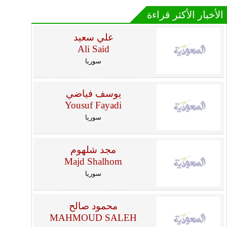
الأخبار الأكثر قراءة
علي سعيد
Ali Said
سوريا
يوسف فياضي
Yousuf Fayadi
سوريا
مجد شلهوم
Majd Shalhom
سوريا
محمود صالح
MAHMOUD SALEH