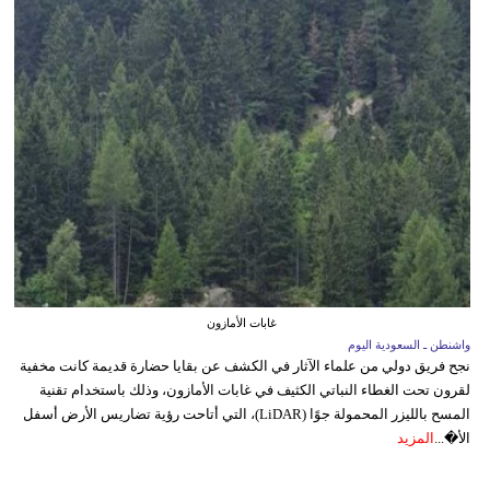
غابات الأمازون
واشنطن ـ السعودية اليوم
نجح فريق دولي من علماء الآثار في الكشف عن بقايا حضارة قديمة كانت مخفية
لقرون تحت الغطاء النباتي الكثيف في غابات الأمازون، وذلك باستخدام تقنية
المسح بالليزر المحمولة جوًا (LiDAR)، التي أتاحت رؤية تضاريس الأرض أسفل
الأ�...
المزيد