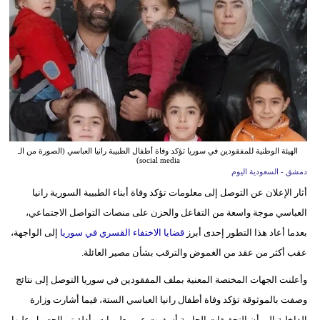
وسفر
ديكور
أخبار
إعلام
تعليم
الهيئة الوطنية للمفقودين في سوريا تؤكد وفاة أطفال الطبيبة رانيا العباسي (الصورة من الـ
social media)
مرأة
دمشق - السعودية اليوم
أثار الإعلان عن التوصل إلى معلومات تؤكد وفاة أبناء الطبيبة السورية رانيا
علوم
العباسي موجة واسعة من التفاعل والحزن على منصات التواصل الاجتماعي،
وتكنولوجيا
بعدما أعاد هذا التطور إحدى أبرز
قضايا الاختفاء القسري في سوريا
إلى الواجهة،
بيئة
عقب أكثر من عقد من الغموض والترقب بشأن مصير العائلة.
مدوَّنات
وأعلنت الجهات المختصة المعنية بملف المفقودين في سوريا التوصل إلى نتائج
وصفت بالموثوقة تؤكد وفاة أطفال رانيا العباسي الستة، فيما أشارت وزارة
أبراج
الداخلية إلى أن التحقيقات الجارية أسفرت عن معلومات وأدلة تم الحصول عليها