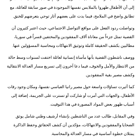
إلى أن الأطفال ظهروا بالملابس نفسها الموجودة في صور سابقة للعائلة، مع
تطابق واضح في الملامح، فيما بدت على بعضهم آثار توحي بتعرضهم للخنق.
وتواصلت ردود الفعل على مواقع التواصل الاجتماعي، حيث اعتبر كثيرون أن
القضية تمثل جزءاً من معاناة آلاف المفقودين والمختفين قسراً في سوريا،
مطالبين بكشف الحقيقة كاملة وتوثيق الانتهاكات ومحاسبة المسؤولين عنها.
ووصف ناشطون القضية بأنها مأساة إنسانية لعائلة اختفت لسنوات وسط حالة
من الانتظار والأمل والخوف، فيما دعا آخرون إلى تسريع مسار العدالة الانتقالية
وكشف مصير بقية المفقودين.
كما أثيرت تساؤلات واسعة حول مصير رانيا العباسي نفسها، ومكان وجود رفات
الأطفال، والجهات التي أمرت أو شاركت أو تسترت على الجريمة، إضافة إلى
أسباب ظهور بعض المواد المصورة في هذا التوقيت.
وفي المقابل، طالب عدد من الناشطين بإنشاء أرشيف وطني شامل يوثق
الضحايا والمفقودين والانتهاكات، مؤكدين أن كشف الحقائق وحفظ الذاكرة
يمثلان خطوة أساسية في مسار العدالة والمحاسبة.