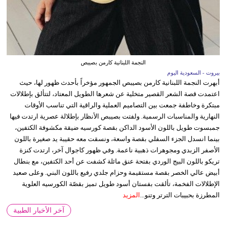
النجمة اللبنانية كارمن بصيبص
بيروت - السعودية اليوم
أبهرت النجمة اللبنانية كارمن بصيبص الجمهور مؤخراً بأحدث ظهور لها، حيث
اعتمدت قصة الشعر القصير متخلية عن شعرها الطويل المعتاد، لتتألق بإطلالات
مبتكرة وخاطفة جمعت بين التصاميم العملية والراقية التي تناسب الأوقات
النهارية والمناسبات الرسمية. ولفتت بصيبص الأنظار بإطلالة عصرية ارتدت فيها
جمبسوت طويل باللون الأسود الداكن بقصة كورسيه ضيقة مكشوفة الكتفين،
بينما انسدل الجزء السفلي بقصة واسعة، ونسقت معه حقيبة يد صغيرة باللون
الأصفر الزبدي ومجوهرات ذهبية ناعمة. وفي ظهور كاجوال آخر، ارتدت كنزة
تريكو باللون البيج الوردي بفتحة عنق مائلة كشفت عن أحد الكتفين، مع بنطال
أبيض عالي الخصر بقصة مستقيمة وحزام جلدي رفيع باللون البني. وعلى صعيد
الإطلالات الفخمة، تألقت بفستان أسود طويل تميز بقصّة الكورسيه العلوية
المطرزة بحبيبات الترتر وتنو...
المزيد
آخر الأخبار الطبية