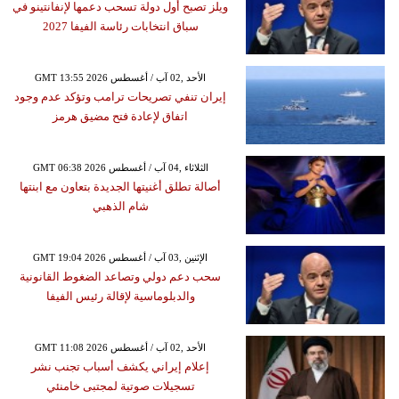
ويلز تصبح أول دولة تسحب دعمها لإنفانتينو في
سباق انتخابات رئاسة الفيفا 2027
GMT 13:55 2026 الأحد ,02 آب / أغسطس
إيران تنفي تصريحات ترامب وتؤكد عدم وجود
اتفاق لإعادة فتح مضيق هرمز
GMT 06:38 2026 الثلاثاء ,04 آب / أغسطس
أصالة تطلق أغنيتها الجديدة بتعاون مع ابنتها
شام الذهبي
GMT 19:04 2026 الإثنين ,03 آب / أغسطس
سحب دعم دولي وتصاعد الضغوط القانونية
والدبلوماسية لإقالة رئيس الفيفا
GMT 11:08 2026 الأحد ,02 آب / أغسطس
إعلام إيراني يكشف أسباب تجنب نشر
تسجيلات صوتية لمجتبى خامنئي