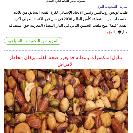
بطولة كأس العالم لكرة القدم
مدريد - السعودية اليوم
طلب لويس روبياليس رئيس الاتحاد الإسباني لكرة القدم السابق من بلاده
الانسحاب من استضافة كأس العالم 2030 في حال قرر الاتحاد الدولي لكرة
القدم "فيفا" منح ملعب الحسن الثاني في الدار البيضاء المغربية حق استضافة
مبار�...
المزيد
المزيد من التحقيقات السياحية
تناول المكسرات بانتظام قد يعزز صحة القلب ويقلل مخاطر
الأمراض