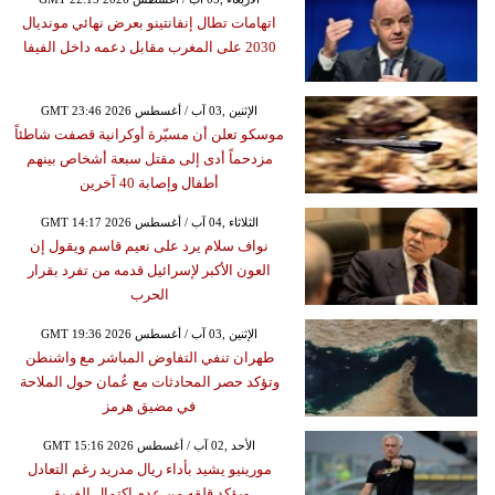
اتهامات تطال إنفانتينو بعرض نهائي مونديال
2030 على المغرب مقابل دعمه داخل الفيفا
GMT 23:46 2026 الإثنين ,03 آب / أغسطس
موسكو تعلن أن مسيّرة أوكرانية قصفت شاطئاً
مزدحماً أدى إلى مقتل سبعة أشخاص بينهم
أطفال وإصابة 40 آخرين
GMT 14:17 2026 الثلاثاء ,04 آب / أغسطس
نواف سلام يرد على نعيم قاسم ويقول إن
العون الأكبر لإسرائيل قدمه من تفرد بقرار
الحرب
GMT 19:36 2026 الإثنين ,03 آب / أغسطس
طهران تنفي التفاوض المباشر مع واشنطن
وتؤكد حصر المحادثات مع عُمان حول الملاحة
في مضيق هرمز
GMT 15:16 2026 الأحد ,02 آب / أغسطس
مورينيو يشيد بأداء ريال مدريد رغم التعادل
ويؤكد قلقه من عدم اكتمال الفريق