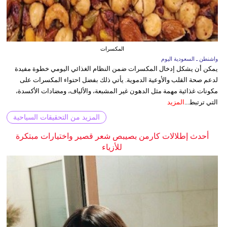
المكسرات
واشنطن ـ السعودية اليوم
يمكن أن يشكل إدخال المكسرات ضمن النظام الغذائي اليومي خطوة مفيدة
لدعم صحة القلب والأوعية الدموية. يأتي ذلك بفضل احتواء المكسرات على
مكونات غذائية مهمة مثل الدهون غير المشبعة، والألياف، ومضادات الأكسدة،
التي ترتبط...
المزيد
المزيد من التحقيقات السياحية
أحدث إطلالات كارمن بصيبص شعر قصير واختيارات مبتكرة
للأزياء