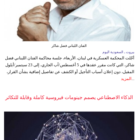
الفنان اللبناني فضل شاكر
بيروت ـ السعودية اليوم
أجّلت المحكمة العسكرية في لبنان، الأربعاء، جلسة محاكمة الفنان اللبناني فضل
شاكر، التي كانت مقرر عقدها في 5 أغسطس/آب الجاري، إلى 23 سبتمبر/أيلول
المقبل، دون إعلان أسباب التأجيل أو الكشف عن تفاصيل إضافية بشأن القرار،
...
المزيد
الذكاء الاصطناعي يصمم جينومات فيروسية كاملة وقابلة للتكاثر