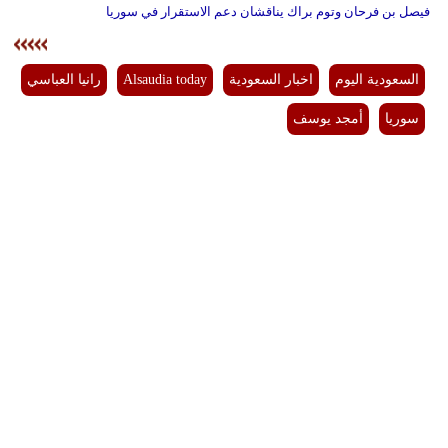
فيصل بن فرحان وتوم براك يناقشان دعم الاستقرار في سوريا
السعودية اليوم
اخبار السعودية
Alsaudia today
رانيا العباسي
سوريا
أمجد يوسف