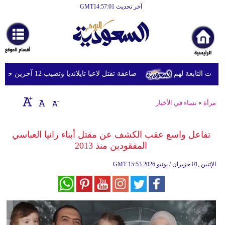
آخر تحديث GMT14:57:01
الرئيسية
أخبارعاجلة
رياضة
ت التابعة لهم
صاعقة تقتل لاعبا تايلانديا وتصيب 12 آخرين خلال مباراة
ثقافة
إقتصاد
مرأة
»
نساء في الأخبار
فن
تفاعل واسع عقب الكشف عن مقتل أبناء رانيا العباسي
وموسيقى
المفقودين منذ 2013
أزياء
15:53 2026 الإثنين ,01 حزيران / يونيو
GMT
صحة
وتغذية
سياحة