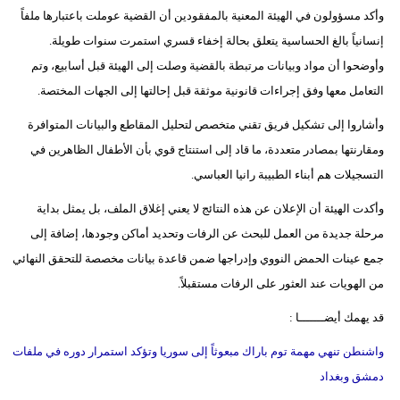
وأكد مسؤولون في الهيئة المعنية بالمفقودين أن القضية عوملت باعتبارها ملفاً
إنسانياً بالغ الحساسية يتعلق بحالة إخفاء قسري استمرت سنوات طويلة.
وأوضحوا أن مواد وبيانات مرتبطة بالقضية وصلت إلى الهيئة قبل أسابيع، وتم
التعامل معها وفق إجراءات قانونية موثقة قبل إحالتها إلى الجهات المختصة.
وأشاروا إلى تشكيل فريق تقني متخصص لتحليل المقاطع والبيانات المتوافرة
ومقارنتها بمصادر متعددة، ما قاد إلى استنتاج قوي بأن الأطفال الظاهرين في
التسجيلات هم أبناء الطبيبة رانيا العباسي.
وأكدت الهيئة أن الإعلان عن هذه النتائج لا يعني إغلاق الملف، بل يمثل بداية
مرحلة جديدة من العمل للبحث عن الرفات وتحديد أماكن وجودها، إضافة إلى
جمع عينات الحمض النووي وإدراجها ضمن قاعدة بيانات مخصصة للتحقق النهائي
من الهويات عند العثور على الرفات مستقبلاً.
قد يهمك أيضـــــــا :
واشنطن تنهي مهمة توم باراك مبعوثاً إلى سوريا وتؤكد استمرار دوره في ملفات
دمشق وبغداد