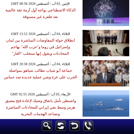
GMT 08:56 2026 الإثنين ,03 آب / أغسطس
الذكاء الاصطناعي يواجه أول أزمة ثقة عالمية
بعد طفرة غير مسبوقة
GMT 13:52 2026 الثلاثاء ,04 آب / أغسطس
انطلاق جولة المفاوضات المباشرة بين لبنان
وإسرائيل في روما و"حزب الله" يهاجم
المحادثات ويقول إنها ستجلب "العار"
GMT 20:58 2026 الثلاثاء ,04 آب / أغسطس
جماعة أبو شباب تطالب نتنياهو بمواصلة
الحرب على غزة وشن عملية جديدة ضد حماس
GMT 02:55 2026 الأربعاء ,05 آب / أغسطس
واشنطن تأمل باتفاق وشيك لإعادة فتح مضيق
هرمز وسط نفي إيراني للمحادثات المباشرة
وتصاعد الهجمات البحرية
GMT 13:57 2026 الثلاثاء ,04 آب / أغسطس
مجلس السلام يُعلن أن نزع سلاح حماس شرط