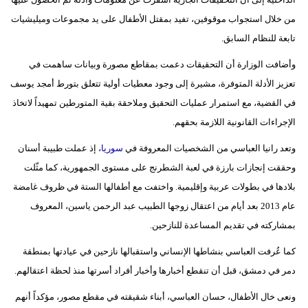
فيديو
من خلال استجواب موقوفين، تفيد بمقتل الأطفال على يد مجموعات وميليشيات
تابعة للنظام السابق.
سيارات
وأضافت الوزارة أن التحقيقات دعمت بمقاطع مصورة وبيانات ساهمت في
تعزيز الأدلة المتوفرة، مشيرة إلى وجود معطيات أولية تتعلق بتورط أمجد يوسف
في القضية، مع استمرار عمليات التحقيق وملاحقة بقية المتورطين تمهيداً لاتخاذ
الإجراءات القانونية اللازمة بحقهم.
وتعد رانيا العباسي من الشخصيات المعروفة في
سوريا
، إذ عملت طبيبة أسنان
وحققت إنجازات بارزة في لعبة الشطرنج على مستوى الجمهورية، كما مثّلت
بلادها في بطولات عربية وإقليمية. واختفت مع أطفالها الستة في ظروف غامضة
عام 2013 بعد أيام من اعتقال زوجها الطبيب عبد الرحمن ياسين، المعروف
بمشاركته في تقديم المساعدة للنازحين.
كما عُرفت العباسي بنشاطها الإنساني واستقبالها نازحين في عيادتها بمنطقة
دمر في دمشق، قبل أن تنقطع أخبارها وأخبار أفراد أسرتها منذ لحظة اعتقالهم.
ونعى خال الأطفال، حسان العباسي، أبناء شقيقته في مقطع مصور، مؤكداً أنهم