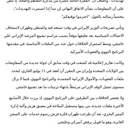
تهديدات". وأضاف أن "الفقرة الثالثة عشرة من مذكرة التفاهم واضحة، إذ تنص
على أن المفاوضات بشأن الاتفاق النهائي لن تبدأ إذا استمرت التهديدات"،
مختتماً رسالته بالقول: "احترموا توقيعكم".
وتأتي تصريحات الوزير الإيراني في وقت تستعد فيه واشنطن وطهران لاستئناف
الاتصالات السياسية بعد تعليقها مؤقتاً بسبب مراسم تشييع المرشد الإيراني علي
خامنئي، وسط استمرار الخلافات حول عدد من الملفات الأساسية، في مقدمتها
البرنامج النووي والعقوبات الأميركية.
وكانت تقارير إعلامية قد كشفت في وقت سابق أن جولة جديدة من المفاوضات
بين الولايات المتحدة وإيران من المقرر أن تُعقد في 11 يوليو الجاري، لبحث
ملفات العقوبات، والأموال الإيرانية المجمدة، والبرنامج النووي، فيما لا يزال
مستوى تمثيل الوفد الإيراني مرتبطاً بانتهاء ترتيبات ما بعد تشييع خامنئي.
ولا تقتصر الخلافات بين الطرفين على البرنامج النووي، إذ برزت خلال الأسابيع
الأخيرة ملفات جديدة، من بينها مستقبل الملاحة في مضيق هرمز وآلية إدارة
الممر البحري، بعد أن طرحت طهران فكرة فرض رسوم خدمات على السفن
العابرة، وهو ما قوبل برفض أميركي وخليجي.