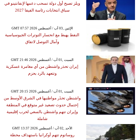
ويلز تصبح أول دولة تسحب دعمها لإنفانتينو في
سباق انتخابات رئاسة الفيفا 2027
GMT 07:57 2026 الإثنين ,03 آب / أغسطس
النفط يهبط مع انحسار التوترات الجيوسياسية
وآمال التوصل لاتفاق
GMT 21:46 2026 السبت ,01 آب / أغسطس
إيران تحذر واشنطن من أي مغامرة عسكرية
وتتعهد بالرد بحزم
GMT 20:15 2026 السبت ,01 آب / أغسطس
واشنطن تحذَر مواطنيها في الشرق الأوسط من
إحتمال حدوث تصعيد غير متوقع في المنطقة
وإيران تتهم واشنطن بالسعي لحرب إقليمية
شاملة
GMT 13:37 2026 الأحد ,02 آب / أغسطس
روساتوم تتهم أوكرانيا باستهداف محطة