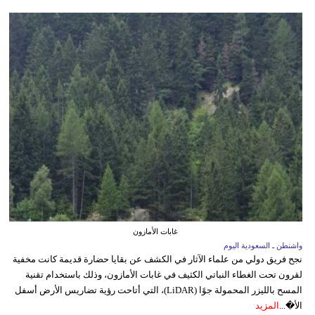
غابات الأمازون
واشنطن ـ السعودية اليوم
نجح فريق دولي من علماء الآثار في الكشف عن بقايا حضارة قديمة كانت مخفية
لقرون تحت الغطاء النباتي الكثيف في غابات الأمازون، وذلك باستخدام تقنية
المسح بالليزر المحمولة جوًا (LiDAR)، التي أتاحت رؤية تضاريس الأرض أسفل
الأ�...
المزيد