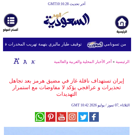
آخر تحديث GMT10:16:28
الرئيسية
أخبارعاجلة
رياضة
توقيف طيار ماليزي بتهمة تهريب المخدرات في إندون
ثقافة
إقتصاد
الرئيسية
»
أخر الأخبار المحلية والعربية والعالمية
فن
إيران تستهداف ناقلة غاز في مضيق هرمز بعد تجاهل
وموسيقى
تحذيرات و عراقجي يؤكد لا مفاوضات مع استمرار
التهديدات
أزياء
10:42 2026 الثلاثاء ,07 تموز / يوليو
GMT
صحة
وتغذية
سياحة