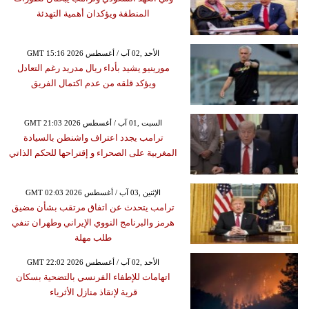
المنطقة ويؤكدان أهمية التهدئة
GMT 15:16 2026 الأحد ,02 آب / أغسطس
مورينيو يشيد بأداء ريال مدريد رغم التعادل
ويؤكد قلقه من عدم اكتمال الفريق
GMT 21:03 2026 السبت ,01 آب / أغسطس
ترامب يجدد اعتراف واشنطن بالسيادة
المغربية على الصحراء و إقتراحها للحكم الذاتي
GMT 02:03 2026 الإثنين ,03 آب / أغسطس
ترامب يتحدث عن اتفاق مرتقب بشأن مضيق
هرمز والبرنامج النووي الإيراني وطهران تنفي
طلب مهلة
GMT 22:02 2026 الأحد ,02 آب / أغسطس
اتهامات للإطفاء الفرنسي بالتضحية بسكان
قرية لإنقاذ منازل الأثرياء