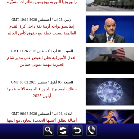
زابوريجيا النووية بهجومين بطائرات مسيّرة
GMT 10:19 2026 الإثنين ,03 آب / أغسطس
إنفانتينو يواجه أزمة ثقة داخل كرة القدم
العالمية بسبب خطة بيع حقوق كأس العالم
GMT 21:26 2026 السبت ,01 آب / أغسطس
العدل الأميركية تعلن القبض على مدير شام
الخيرية بتهمة تمويل حماس
GMT 06:02 2025 الجمعة ,05 أيلول / سبتمبر
حظك اليوم برج الجوزاء الجمعة 05 سبتمبر/
أيلول 2025
GMT 06:38 2026 الثلاثاء ,04 آب / أغسطس
أصالة تطلق أغنيتها الجديدة بتعاون مع ابنتها
شام الذهبي