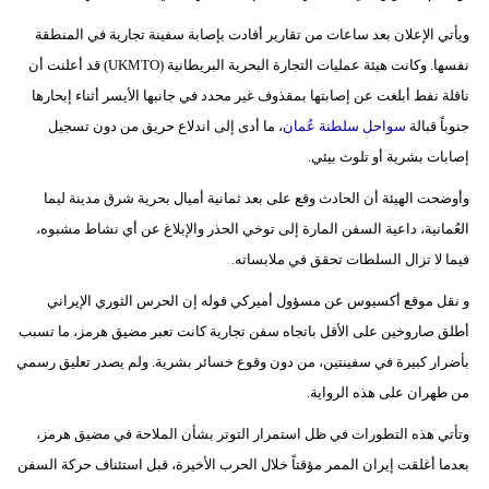
فيديو
ويأتي الإعلان بعد ساعات من تقارير أفادت بإصابة سفينة تجارية في المنطقة
نفسها. وكانت هيئة عمليات التجارة البحرية البريطانية (UKMTO) قد أعلنت أن
سيارات
ناقلة نفط أبلغت عن إصابتها بمقذوف غير محدد في جانبها الأيسر أثناء إبحارها
جنوباً قبالة
سواحل سلطنة عُمان
، ما أدى إلى اندلاع حريق من دون تسجيل
إصابات بشرية أو تلوث بيئي.
وأوضحت الهيئة أن الحادث وقع على بعد ثمانية أميال بحرية شرق مدينة ليما
العُمانية، داعية السفن المارة إلى توخي الحذر والإبلاغ عن أي نشاط مشبوه،
فيما لا تزال السلطات تحقق في ملابساته.
و نقل موقع أكسيوس عن مسؤول أميركي قوله إن الحرس الثوري الإيراني
أطلق صاروخين على الأقل باتجاه سفن تجارية كانت تعبر مضيق هرمز، ما تسبب
بأضرار كبيرة في سفينتين، من دون وقوع خسائر بشرية. ولم يصدر تعليق رسمي
من طهران على هذه الرواية.
وتأتي هذه التطورات في ظل استمرار التوتر بشأن الملاحة في مضيق هرمز،
بعدما أغلقت إيران الممر مؤقتاً خلال الحرب الأخيرة، قبل استئناف حركة السفن