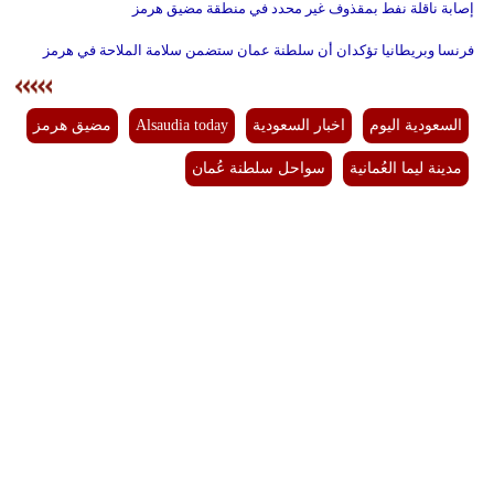
إصابة ناقلة نفط بمقذوف غير محدد في منطقة مضيق هرمز
فرنسا وبريطانيا تؤكدان أن سلطنة عمان ستضمن سلامة الملاحة في هرمز
السعودية اليوم
اخبار السعودية
Alsaudia today
مضيق هرمز
مدينة ليما العُمانية
سواحل سلطنة عُمان