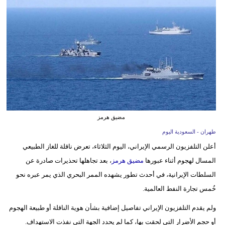
وسفر
ديكور
أخبار
إعلام
تعليم
مرأة
مضيق هرمز
طهران - السعودية اليوم
علوم
أعلن التلفزيون الرسمي الإيراني، اليوم الثلاثاء، تعرض ناقلة للغاز الطبيعي
وتكنولوجيا
المسال لهجوم أثناء عبورها
مضيق هرمز
، بعد تجاهلها تحذيرات صادرة عن
بيئة
السلطات الإيرانية، في أحدث تطور يشهده الممر البحري الذي يمر عبره نحو
خُمس تجارة النفط العالمية.
مدوَّنات
ولم يقدم التلفزيون الإيراني تفاصيل إضافية بشأن هوية الناقلة أو طبيعة الهجوم
أبراج
أو حجم الأضرار التي لحقت بها، كما لم يحدد الجهة التي نفذت الاستهداف.