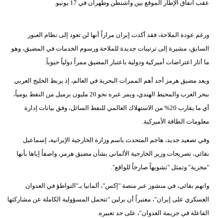
عقب اتفاق الإطار الموقع بين واشنطن وطهران في 17 يونيو.
ورغم عودة الملاحة، فقد أكدت إيران مراراً أنها لن تعود إلى نظام العبور
السابق، مشيرة إلى ترتيبات جديدة للملاحة ورسوم الخدمات في المضيق، وهو
ما أثار اعتراضات أميركية ودولية باعتبار المضيق ممراً دولياً حيوياً.
ويعد مضيق هرمز أحد أهم الممرات البحرية في العالم، إذ يربط الخليج العربي
ببحر العرب والمحيط الهندي، ويمر عبره نحو 20 مليون برميل من النفط يومياً،
أي ما يقارب 20% من الاستهلاك العالمي للنفط السائل، وفق بيانات إدارة
معلومات الطاقة الأميركية.
وفي تصعيد جديد، هاجم المتحدث باسم وزارة الخارجية الإيرانية، إسماعيل
بقائي، تصريحات وزير الخارجية الألماني بشأن مضيق هرمز، واصفاً إياها بأنها
"مخزية" وتمثل "تشويهاً صارخاً للواقع".
واتهم بقائي، في منشور عبر منصة "إكس"، ألمانيا بـ"التواطؤ في العدوان
العسكري على إيران"، معتبراً أن برلين "تتحمل المسؤولية الكاملة عن مشاركتها
الفاعلة في جريمة العدوان"، على حد تعبيره.