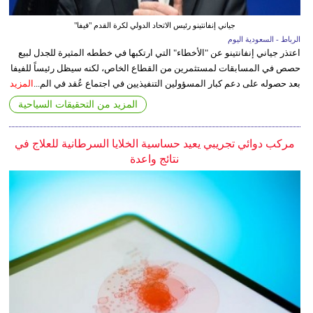
جياني إنفانتينو رئيس الاتحاد الدولي لكرة القدم "فيفا"
الرباط - السعودية اليوم
اعتذر جياني إنفانتينو عن "الأخطاء" التي ارتكبها في خططه المثيرة للجدل لبيع
حصص في المسابقات لمستثمرين من القطاع الخاص، لكنه سيظل رئيساً للفيفا
بعد حصوله على دعم كبار المسؤولين التنفيذيين في اجتماع عُقد في الم...
المزيد
المزيد من التحقيقات السياحية
مركب دوائي تجريبي يعيد حساسية الخلايا السرطانية للعلاج في
نتائج واعدة