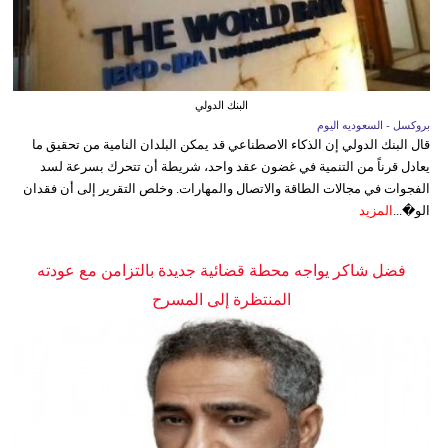
البنك الدولي
بروكسل - السعوديه اليوم
قال البنك الدولي إن الذكاء الاصطناعي قد يمكن البلدان النامية من تحقيق ما
يعادل قرناً من التنمية في غضون عقد واحد، شريطة أن تتحرك بسرعة لسد
الفجوات في مجالات الطاقة والاتصال والمهارات. وخلص التقرير إلى أن فقدان
الو�...
المزيد
فضل شاكر يواجه محطة قضائية جديدة بالتزامن مع عودته
المنتظرة إلى المسرح