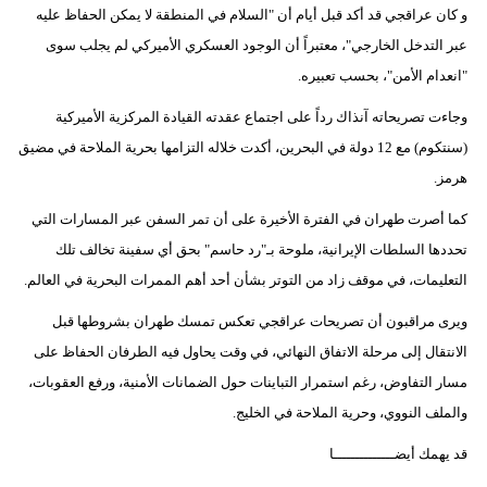
و كان عراقجي قد أكد قبل أيام أن "السلام في المنطقة لا يمكن الحفاظ عليه
عبر التدخل الخارجي"، معتبراً أن الوجود العسكري الأميركي لم يجلب سوى
"انعدام الأمن"، بحسب تعبيره.
وجاءت تصريحاته آنذاك رداً على اجتماع عقدته القيادة المركزية الأميركية
(سنتكوم) مع 12 دولة في البحرين، أكدت خلاله التزامها بحرية الملاحة في مضيق
هرمز.
كما أصرت طهران في الفترة الأخيرة على أن تمر السفن عبر المسارات التي
تحددها السلطات الإيرانية، ملوحة بـ"رد حاسم" بحق أي سفينة تخالف تلك
التعليمات، في موقف زاد من التوتر بشأن أحد أهم الممرات البحرية في العالم.
ويرى مراقبون أن تصريحات عراقجي تعكس تمسك طهران بشروطها قبل
الانتقال إلى مرحلة الاتفاق النهائي، في وقت يحاول فيه الطرفان الحفاظ على
مسار التفاوض، رغم استمرار التباينات حول الضمانات الأمنية، ورفع العقوبات،
والملف النووي، وحرية الملاحة في الخليج.
قد يهمك أيضــــــــــــــا