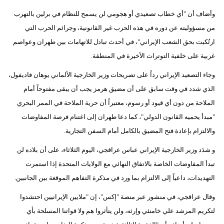
وأضاف أن "أي خطاب تصعيدي أو هجومي لن يسمح للنظام في برلين بالتهرب
من مسؤوليته عن دوره في هذه الحرب غير القانونية، وجرائم الحرب التي
ارتُكبت بحق الشعب الإيراني"، في أحدث تبادل للاتهامات بين طهران وعواصم
غربية على خلفية التوترات الأخيرة في المنطقة.
وجاء التصعيد الإيراني رداً على تصريحات وزير الخارجية الألماني يوهان فاديفول،
الذي شدد في وقت سابق على أن مضيق هرمز يجب أن يبقى مفتوحاً أمام
الملاحة من دون أي قيود أو رسوم، معتبراً أن حرية الملاحة في الممر البحري
"مبدأ يحميه القانون الدولي"، كما دعا طهران إلى اغتنام فرصة المفاوضات
والالتزام بإعادة فتح المضيق بالكامل أمام السفن التجارية.
و شدَد وزير الخارجية الإيراني عباس عراقجي، اليوم الثلاثاء، على أن بلاده لن
تبدأ المفاوضات الخاصة بالاتفاق النهائي مع الولايات المتحدة إذا استمرت
التهديدات، داعياً إلى الالتزام بما ورد في مذكرة التفاهم الموقعة بين الجانبين.
وقال عراقجي، في منشور عبر منصة "إكس"، إن "ملايين الإيرانيين احتشدوا
لتكريم المرشد علي خامنئي وإرثه، ولن يتأثروا هم ولا قواتنا المسلحة بأي