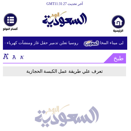
آخر تحديث GMT11:31:27
الرئيسية
أخبارعاجلة
رياضة
روسيا تعلن تدمير حقل غاز ومنشآت كهرباء في م
ثقافة
طبخ
إقتصاد
فن
تعرف علي طريقة عمل الكبسة الحجازية
وموسيقى
أزياء
صحة
وتغذية
سياحة