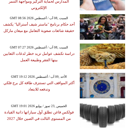
المدارس لحماية التركيز ومواجهة التنمر
الإلكتروني
GMT 08:56 2026 السبت ,08 آب / أغسطس
أحد حكام برنامج "ماستر شيف أستراليا" يكشف
حقيقة شائعات صعوبة التعامل مع ميغان ماركل
GMT 07:27 2026 السبت ,08 آب / أغسطس
دراسة تكشف عوامل تزيد خطر لدغات الثعابين
بينها الفقر وطبيعة العمل
GMT 19:12 2026 الأحد ,09 آب / أغسطس
أكثر المواقف التي تستنزف طاقة كل برج فلكي
وتدفعه للابتعاد
GMT 19:01 2026 الخميس ,23 تموز / يوليو
فولكس فاغن تطلق أول سياراتها ذاتية القيادة
من المستوى الثالث في الصين خلال 2027